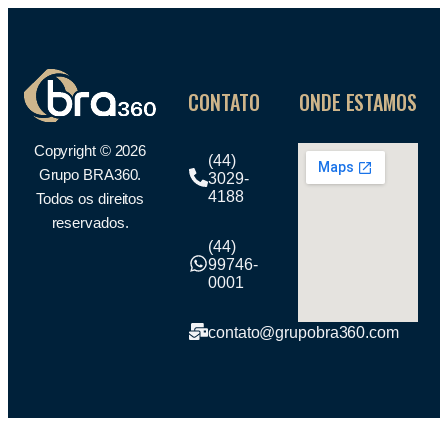
CONTATO
ONDE ESTAMOS
Copyright © 2026
(44)
Grupo BRA360.
3029-
4188
Todos os direitos
reservados.
(44)
99746-
0001
contato@grupobra360.com