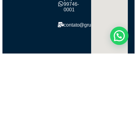
99746-
0001
contato@grupobra360.com