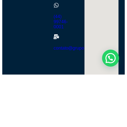
(44)
99746-
0001
contato@grupobra360.com