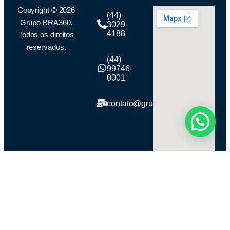
Copyright © 2026
(44)
Grupo BRA360.
3029-
4188
Todos os direitos
reservados.
(44)
99746-
0001
contato@grupobra360.com