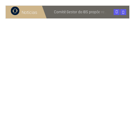
Notícias
Recuperação judicial cresce entre micro e pequenas empresas
Comitê Gestor do IBS propõe reter metade de 2027