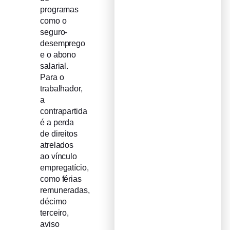
programas
como o
seguro-
desemprego
e o abono
salarial.
Para o
trabalhador,
a
contrapartida
é a perda
de direitos
atrelados
ao vínculo
empregatício,
como férias
remuneradas,
décimo
terceiro,
aviso