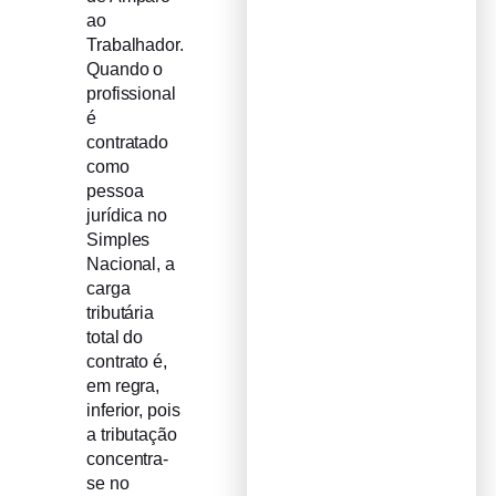
ao
Trabalhador.
Quando o
profissional
é
contratado
como
pessoa
jurídica no
Simples
Nacional, a
carga
tributária
total do
contrato é,
em regra,
inferior, pois
a tributação
concentra-
se no