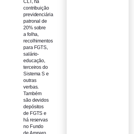
CLT, há
contribuição
previdenciária
patronal de
20% sobre
a folha,
recolhimentos
para FGTS,
salário-
educação,
terceiros do
Sistema S e
outras
verbas.
Também
são devidos
depósitos
de FGTS e
há reservas
no Fundo
de Amparo