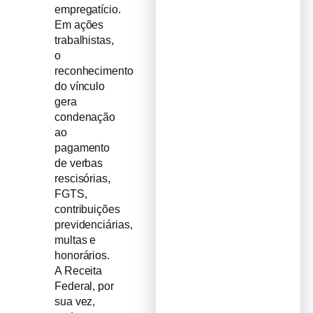
empregatício.
Em ações
trabalhistas,
o
reconhecimento
do vínculo
gera
condenação
ao
pagamento
de verbas
rescisórias,
FGTS,
contribuições
previdenciárias,
multas e
honorários.
A Receita
Federal, por
sua vez,