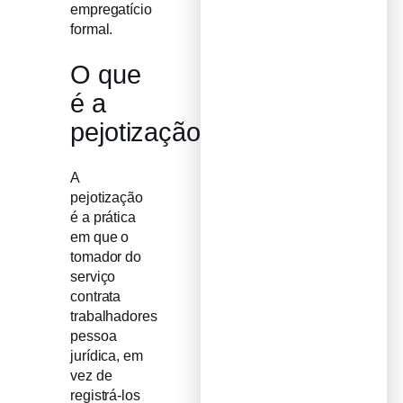
empregatício
formal.
O que
é a
pejotização
A
pejotização
é a prática
em que o
tomador do
serviço
contrata
trabalhadores
pessoa
jurídica, em
vez de
registrá-los