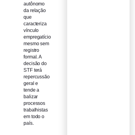
autônomo
da relação
que
caracteriza
vínculo
empregatício
mesmo sem
registro
formal. A
decisão do
STF terá
repercussão
geral e
tende a
balizar
processos
trabalhistas
em todo o
país.