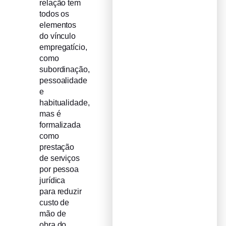
relação tem
todos os
elementos
do vínculo
empregatício,
como
subordinação,
pessoalidade
e
habitualidade,
mas é
formalizada
como
prestação
de serviços
por pessoa
jurídica
para reduzir
custo de
mão de
obra do