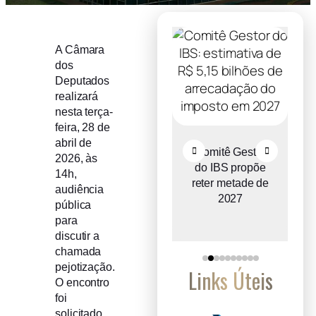
A Câmara
dos
Deputados
realizará
nesta terça-
feira, 28 de
abril de
Recuperação
Comitê Gestor
2026, às
judicial cresce
do IBS propõe
14h,
o
entre micro e
reter metade de
audiência
a
pequenas
2027
pública
empresas
para
discutir a
chamada
pejotização.
Links Úteis
O encontro
foi
solicitado