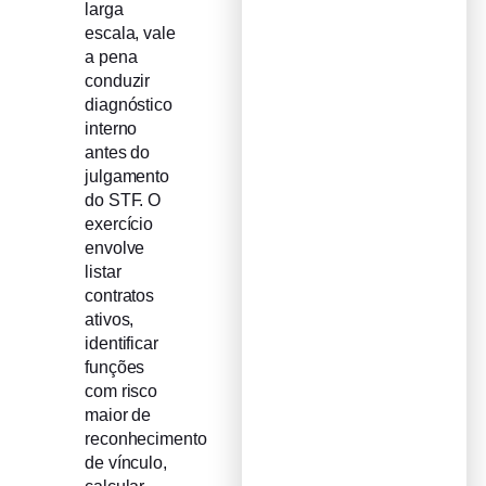
larga
escala, vale
a pena
conduzir
diagnóstico
interno
antes do
julgamento
do STF. O
exercício
envolve
listar
contratos
ativos,
identificar
funções
com risco
maior de
reconhecimento
de vínculo,