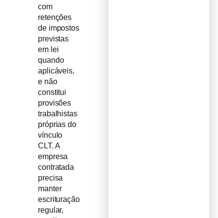
com
retenções
de impostos
previstas
em lei
quando
aplicáveis,
e não
constitui
provisões
trabalhistas
próprias do
vínculo
CLT. A
empresa
contratada
precisa
manter
escrituração
regular,