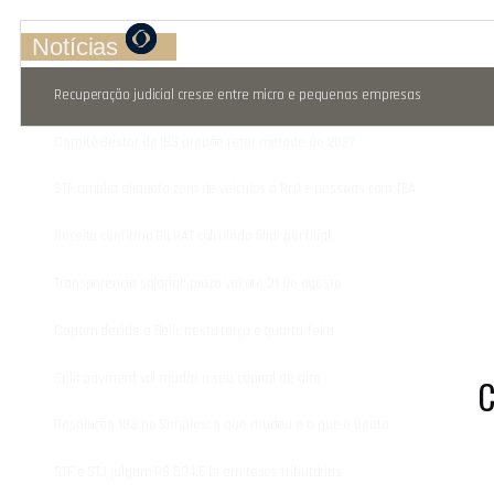
Notícias
Recuperação judicial cresce entre micro e pequenas empresas
Comitê Gestor do IBS propõe reter metade de 2027
STF amplia alíquota zero de veículos a PcD e pessoas com TEA
Receita confirma GILRAT calculado filial por filial
Transparência salarial: prazo vai até 31 de agosto
Copom decide a Selic nesta terça e quarta-feira
Split payment vai mudar o seu capital de giro
C
Resolução 183 no Simples: o que mudou e o que é boato
STF e STJ julgam R$ 534,6 bi em teses tributárias