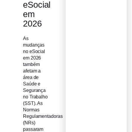
eSocial
em
2026
As
mudanças
no eSocial
em 2026
também
afetam a
área de
Saúde e
Segurança
no Trabalho
(SST). As
Normas
Regulamentadoras
(NRs)
passaram