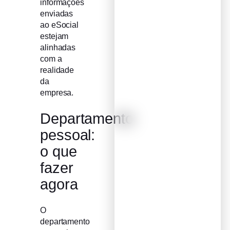
informações
enviadas
ao eSocial
estejam
alinhadas
com a
realidade
da
empresa.
Departamento
pessoal:
o que
fazer
agora
O
departamento