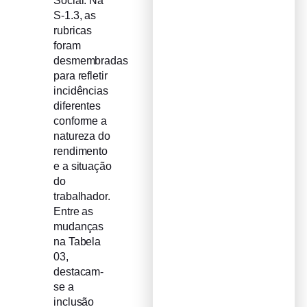
Social. Na
S-1.3, as
rubricas
foram
desmembradas
para refletir
incidências
diferentes
conforme a
natureza do
rendimento
e a situação
do
trabalhador.
Entre as
mudanças
na Tabela
03,
destacam-
se a
inclusão