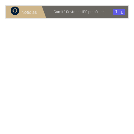
Notícias
Recuperação judicial cresce entre micro e pequenas empresas
Comitê Gestor do IBS propõe reter metade de 2027