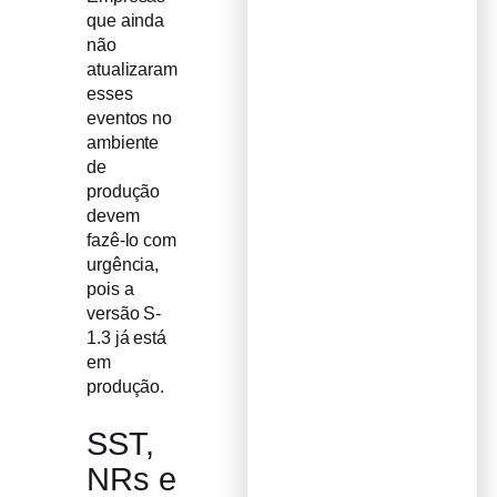
que ainda
não
atualizaram
esses
eventos no
ambiente
de
produção
devem
fazê-lo com
urgência,
pois a
versão S-
1.3 já está
em
produção.
SST,
NRs e