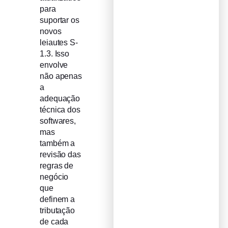
para
suportar os
novos
leiautes S-
1.3. Isso
envolve
não apenas
a
adequação
técnica dos
softwares,
mas
também a
revisão das
regras de
negócio
que
definem a
tributação
de cada