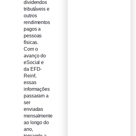
dividendos
tributáveis e
outros
rendimentos
pagos a
pessoas
físicas.
Com o
avanço do
eSocial e
da EFD-
Reinf,
essas
informações
passaram a
ser
enviadas
mensalmente
ao longo do
ano,
tornando a