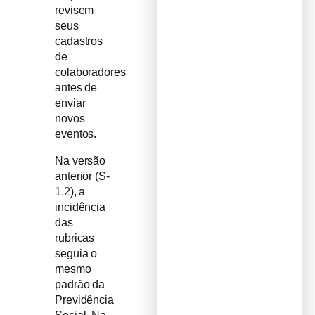
revisem
seus
cadastros
de
colaboradores
antes de
enviar
novos
eventos.
Na versão
anterior (S-
1.2), a
incidência
das
rubricas
seguia o
mesmo
padrão da
Previdência