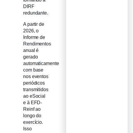
DIRF
redundante.
A partir de
2026, o
Informe de
Rendimentos
anual é
gerado
automaticamente
com base
nos eventos
periódicos
transmitidos
ao eSocial
e à EFD-
Reinf ao
longo do
exercício.
Isso