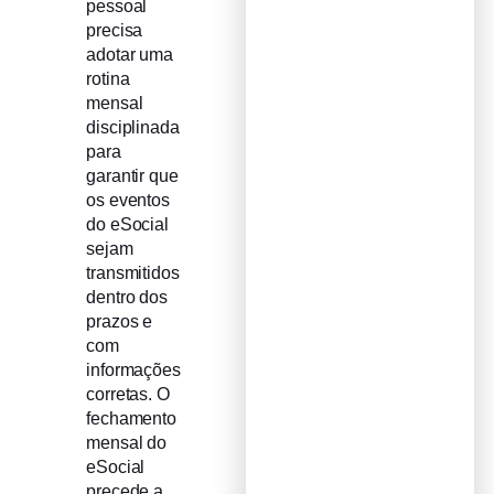
pessoal
precisa
adotar uma
rotina
mensal
disciplinada
para
garantir que
os eventos
do eSocial
sejam
transmitidos
dentro dos
prazos e
com
informações
corretas. O
fechamento
mensal do
eSocial
precede a