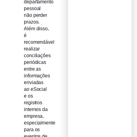
departamento
pessoal
não perder
prazos.
Além disso,
é
recomendável
realizar
conciliações
periódicas
entre as
informações
enviadas
ao eSocial
e os
registros
internos da
empresa,
especialmente
para os
eventos de