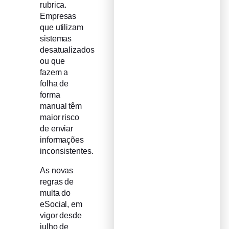
rubrica.
Empresas
que utilizam
sistemas
desatualizados
ou que
fazem a
folha de
forma
manual têm
maior risco
de enviar
informações
inconsistentes.
As novas
regras de
multa do
eSocial, em
vigor desde
julho de