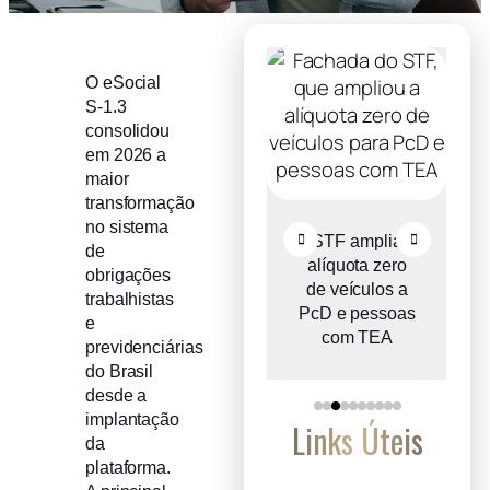
O eSocial
S-1.3
consolidou
em 2026 a
maior
transformação
no sistema
o
Comitê Gestor
STF amplia
de
ce
do IBS propõe
alíquota zero
obrigações
e
reter metade de
de veículos a
trabalhistas
2027
PcD e pessoas
e
com TEA
previdenciárias
do Brasil
desde a
implantação
Links Úteis
da
plataforma.