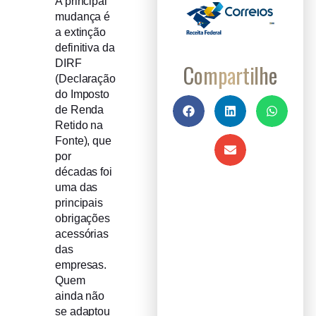
A principal
mudança é
a extinção
definitiva da
DIRF
Compartilhe
(Declaração
do Imposto
de Renda
Retido na
Fonte), que
por
décadas foi
uma das
principais
obrigações
acessórias
das
empresas.
Quem
ainda não
se adaptou