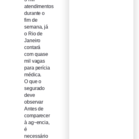
atendimentos
durante o
fim de
semana, já
o Rio de
Janeiro
contará
com quase
mil vagas
para perícia
médica.
O que o
segurado
deve
observar
Antes de
comparecer
à ag~encia,
é
necessário