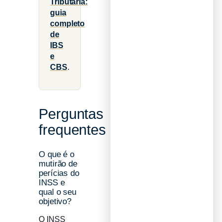
Tributária:
guia
completo
de
IBS
e
CBS
.
Perguntas
frequentes
O que é o
mutirão de
perícias do
INSS e
qual o seu
objetivo?
O INSS