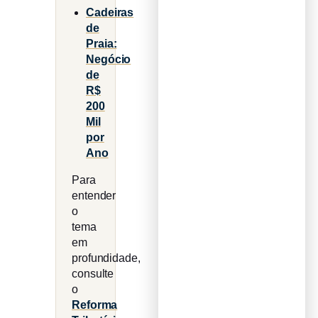
Cadeiras
de
Praia:
Negócio
de
R$
200
Mil
por
Ano
Para
entender
o
tema
em
profundidade,
consulte
o
Reforma