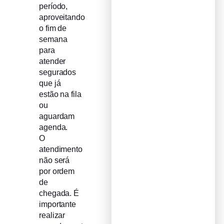
período,
aproveitando
o fim de
semana
para
atender
segurados
que já
estão na fila
ou
aguardam
agenda.
O
atendimento
não será
por ordem
de
chegada. É
importante
realizar