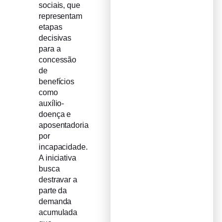
sociais, que
representam
etapas
decisivas
para a
concessão
de
benefícios
como
auxílio-
doença e
aposentadoria
por
incapacidade.
A iniciativa
busca
destravar a
parte da
demanda
acumulada