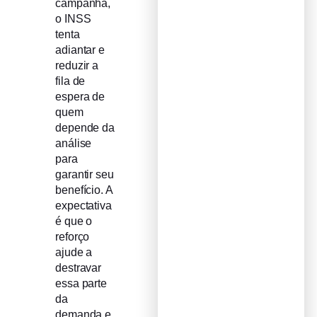
campanha,
o INSS
tenta
adiantar e
reduzir a
fila de
espera de
quem
depende da
análise
para
garantir seu
benefício. A
expectativa
é que o
reforço
ajude a
destravar
essa parte
da
demanda e