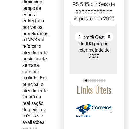
diminuir o
tempo de
espera
enfrentado
por vários
beneficiários,
Recuperação
Comitê Gestor
o INSS vai
judicial cresce
do IBS propõe
reforçar o
entre micro e
reter metade de
atendimento
pequenas
2027
neste fim de
empresas
semana,
com um
mutirão. Em
principal o
Links Úteis
atendimento
focará na
realização
de perícias
médicas e
avaliações
sociais.