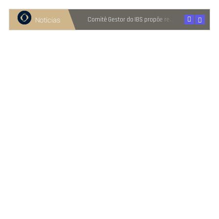
Notícias
Recuperação judicial cresce entre micro e pequenas empresas
Comitê Gestor do IBS propõe reter metade de 2027