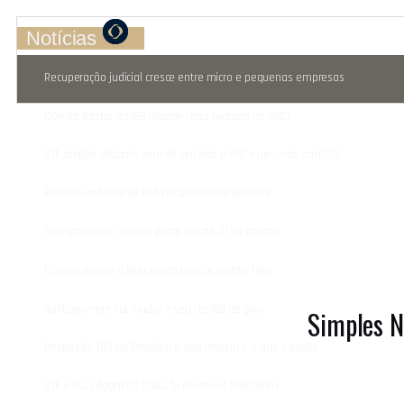
Notícias
Recuperação judicial cresce entre micro e pequenas empresas
Comitê Gestor do IBS propõe reter metade de 2027
STF amplia alíquota zero de veículos a PcD e pessoas com TEA
Receita confirma GILRAT calculado filial por filial
Transparência salarial: prazo vai até 31 de agosto
Copom decide a Selic nesta terça e quarta-feira
Split payment vai mudar o seu capital de giro
Simples N
Resolução 183 no Simples: o que mudou e o que é boato
STF e STJ julgam R$ 534,6 bi em teses tributárias