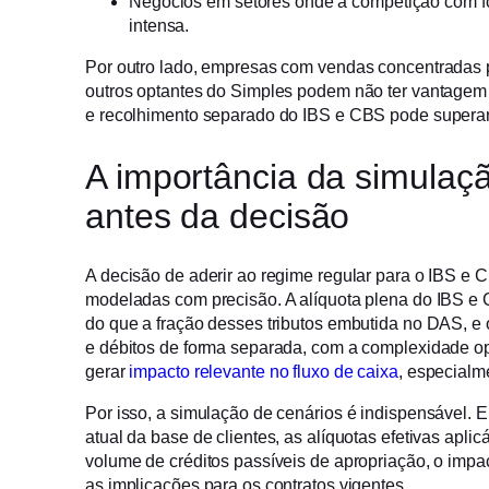
Negócios em setores onde a competição com fo
intensa.
Por outro lado, empresas com vendas concentradas p
outros optantes do Simples podem não ter vantagem 
e recolhimento separado do IBS e CBS pode superar 
A importância da simulaç
antes da decisão
A decisão de aderir ao regime regular para o IBS e 
modeladas com precisão. A alíquota plena do IBS e C
do que a fração desses tributos embutida no DAS, e o
e débitos de forma separada, com a complexidade op
gerar
impacto relevante no fluxo de caixa
, especialm
Por isso, a simulação de cenários é indispensável. 
atual da base de clientes, as alíquotas efetivas apli
volume de créditos passíveis de apropriação, o imp
as implicações para os contratos vigentes.