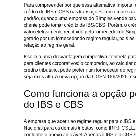
Para compreender por que essa alternativa importa, 
crédito de IBS e CBS nas transações com empresas 
padrão, quando uma empresa do Simples vende para 
cliente pode tomar crédito de IBS/CBS. Porém, o créd
valor efetivamente recolhido pelo fornecedor do Sim
gerado por um fornecedor do regime regular, pois as
relação ao regime geral.
Isso cria uma desvantagem competitiva concreta p
para clientes corporativos: o comprador, ao calcular 
crédito tributário, pode preferir um fornecedor do r
seja mais alto. A nova opção da CGSN 186/2026 res
Como funciona a opção pe
do IBS e CBS
A empresa que aderir ao regime regular para o IBS 
Nacional para os demais tributos, como IRPJ, CSLL, 
conforme o anexo aplicável. Apenas o IBS e a CBS s