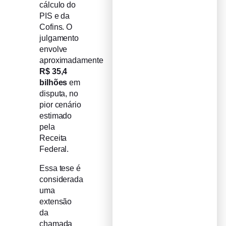
cálculo do
PIS e da
Cofins. O
julgamento
envolve
aproximadamente
R$ 35,4
bilhões
em
disputa, no
pior cenário
estimado
pela
Receita
Federal.
Essa tese é
considerada
uma
extensão
da
chamada