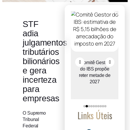
STF
adia
julgamentos
tributários
bilionários
Recuperação
Comitê Gestor
e gera
judicial cresce
do IBS propõe
o
entre micro e
reter metade de
incerteza
a
pequenas
2027
para
empresas
empresas
Links Úteis
O Supremo
Tribunal
Federal