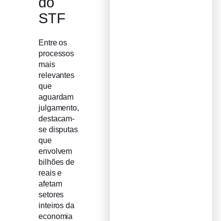
do
STF
Entre os
processos
mais
relevantes
que
aguardam
julgamento,
destacam-
se disputas
que
envolvem
bilhões de
reais e
afetam
setores
inteiros da
economia