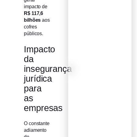
impacto de
R$ 117,6
bilhões
aos
cofres
públicos.
Impacto
da
insegurança
jurídica
para
as
empresas
O constante
adiamento
de