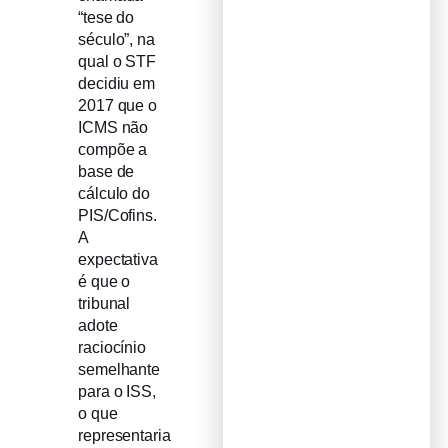
“tese do
século”, na
qual o STF
decidiu em
2017 que o
ICMS não
compõe a
base de
cálculo do
PIS/Cofins.
A
expectativa
é que o
tribunal
adote
raciocínio
semelhante
para o ISS,
o que
representaria