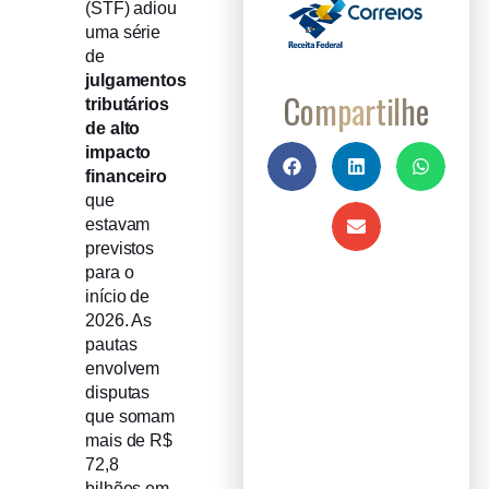
(STF) adiou
uma série
de
julgamentos
Compartilhe
tributários
de alto
impacto
financeiro
que
estavam
previstos
para o
início de
2026. As
pautas
envolvem
disputas
que somam
mais de R$
72,8
bilhões em