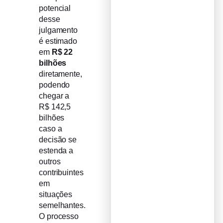
potencial
desse
julgamento
é estimado
em
R$ 22
bilhões
diretamente,
podendo
chegar a
R$ 142,5
bilhões
caso a
decisão se
estenda a
outros
contribuintes
em
situações
semelhantes.
O processo