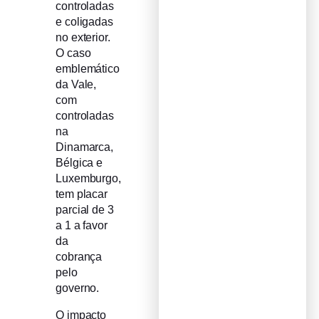
controladas
e coligadas
no exterior.
O caso
emblemático
da Vale,
com
controladas
na
Dinamarca,
Bélgica e
Luxemburgo,
tem placar
parcial de 3
a 1 a favor
da
cobrança
pelo
governo.
O impacto