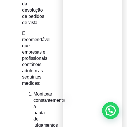
da
devolução
de pedidos
de vista.
É
recomendável
que
empresas e
profissionais
contábeis
adotem as
seguintes
medidas:
Monitorar
constantemente
a
pauta
de
julgamentos