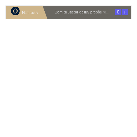
Notícias
Recuperação judicial cresce entre micro e pequenas empresas
Comitê Gestor do IBS propõe reter metade de 2027