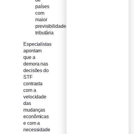
países
com
maior
previsibilidade
tributária
Especialistas
apontam
que a
demora nas
decisões do
STF
contrasta
com a
velocidade
das
mudanças
econômicas
e com a
necessidade