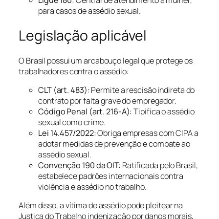
Ligue 180:
Central de atendimento à mulher,
para casos de assédio sexual.
Legislação aplicável
O Brasil possui um arcabouço legal que protege os
trabalhadores contra o assédio:
CLT (art. 483):
Permite a rescisão indireta do
contrato por falta grave do empregador.
Código Penal (art. 216-A):
Tipifica o assédio
sexual como crime.
Lei 14.457/2022:
Obriga empresas com CIPA a
adotar medidas de prevenção e combate ao
assédio sexual.
Convenção 190 da OIT:
Ratificada pelo Brasil,
estabelece padrões internacionais contra
violência e assédio no trabalho.
Além disso, a vítima de assédio pode pleitear na
Justiça do Trabalho indenização por danos morais,