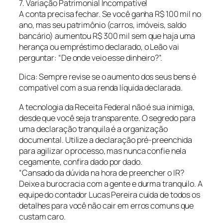
7. Variação Patrimonial Incompatível
A conta precisa fechar. Se você ganha R$ 100 mil no
ano, mas seu patrimônio (carros, imóveis, saldo
bancário) aumentou R$ 300 mil sem que haja uma
herança ou empréstimo declarado, o Leão vai
perguntar: “De onde veio esse dinheiro?”.
Dica: Sempre revise se o aumento dos seus bens é
compatível com a sua renda líquida declarada.
A tecnologia da Receita Federal não é sua inimiga,
desde que você seja transparente. O segredo para
uma declaração tranquila é a organização
documental. Utilize a declaração pré-preenchida
para agilizar o processo, mas nunca confie nela
cegamente, confira dado por dado.
“Cansado da dúvida na hora de preencher o IR?
Deixe a burocracia com a gente e durma tranquilo. A
equipe do contador Lucas Pereira cuida de todos os
detalhes para você não cair em erros comuns que
custam caro.