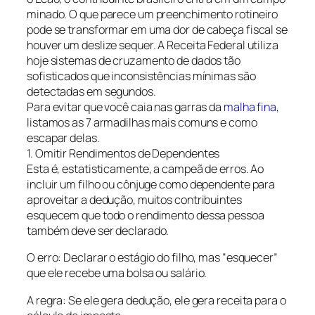
minado. O que parece um preenchimento rotineiro
pode se transformar em uma dor de cabeça fiscal se
houver um deslize sequer. A Receita Federal utiliza
hoje sistemas de cruzamento de dados tão
sofisticados que inconsistências mínimas são
detectadas em segundos.
Para evitar que você caia nas garras da
malha fina
,
listamos as 7 armadilhas mais comuns e como
escapar delas.
1. Omitir Rendimentos de Dependentes
Esta é, estatisticamente, a campeã de erros. Ao
incluir um filho ou cônjuge como dependente para
aproveitar a dedução, muitos contribuintes
esquecem que todo o rendimento dessa pessoa
também deve ser declarado.
O erro: Declarar o estágio do filho, mas “esquecer”
que ele recebe uma bolsa ou salário.
A regra: Se ele gera dedução, ele gera receita para o