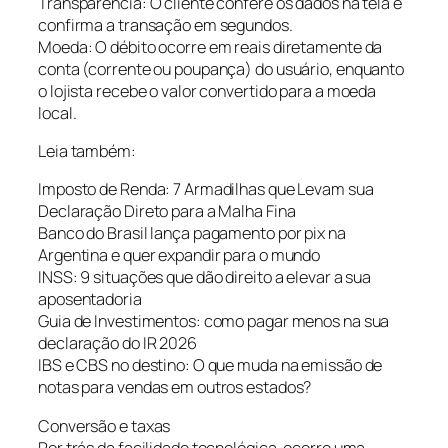
Transparência: O cliente confere os dados na tela e
confirma a transação em segundos.
Moeda: O débito ocorre em reais diretamente da
conta (corrente ou poupança) do usuário, enquanto
o lojista recebe o valor convertido para a moeda
local.
Leia também:
Imposto de Renda: 7 Armadilhas que Levam sua
Declaração Direto para a Malha Fina
Banco do Brasil lança pagamento por pix na
Argentina e quer expandir para o mundo
INSS: 9 situações que dão direito a elevar a sua
aposentadoria
Guia de Investimentos: como pagar menos na sua
declaração do IR 2026
IBS e CBS no destino: O que muda na emissão de
notas para vendas em outros estados?
Conversão e taxas
Por trás da facilidade tecnológica, ocorre uma