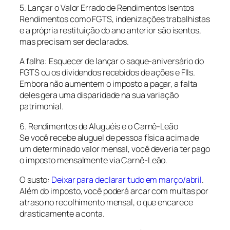
5. Lançar o Valor Errado de Rendimentos Isentos
Rendimentos como FGTS, indenizações trabalhistas
e a própria restituição do ano anterior são isentos,
mas precisam ser declarados.
A falha: Esquecer de lançar o saque-aniversário do
FGTS ou os dividendos recebidos de ações e FIIs.
Embora não aumentem o imposto a pagar, a falta
deles gera uma disparidade na sua variação
patrimonial.
6. Rendimentos de Aluguéis e o Carnê-Leão
Se você recebe aluguel de pessoa física acima de
um determinado valor mensal, você deveria ter pago
o imposto mensalmente via Carnê-Leão.
O susto:
Deixar para declarar tudo em março/abril
.
Além do imposto, você poderá arcar com multas por
atraso no recolhimento mensal, o que encarece
drasticamente a conta.