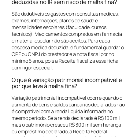
deduzidas no IR sem risco de malha fina?
São dedutiveis os gastos com consultas medicas,
exames, internações, planos de saúde e
mensalidades escolares (faculdade, cursos
tecnicos). Medicamentos comprados em farmacia
e material escolar não são aceitos. Para cada
despesa medica deduzida, é fundamental guardar o
CPF ou CNPJ do prestador e a nota fiscal por no
minimo 5 anos, pois a Receita fiscaliza essa ficha
com rigor especial.
O que é variação patrimonial incompativel e
por que leva à malha fina?
Variação patrimonial incompativel ocorre quando o
aumento de bens e saldos bancarios declarados não
é compativel com a renda liquida informada no
mesmo periodo. Se a renda declarada é R$ 100 mil
mas o patrimônio cresceu R$ 300 mil sem herança
ou empréstimo declarado, a Receita Federal