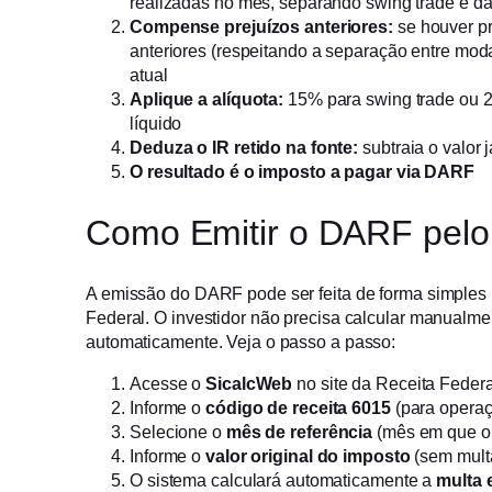
realizadas no mês, separando swing trade e da
Compense prejuízos anteriores:
se houver p
anteriores (respeitando a separação entre mod
atual
Aplique a alíquota:
15% para swing trade ou 2
líquido
Deduza o IR retido na fonte:
subtraia o valor 
O resultado é o imposto a pagar via DARF
Como Emitir o DARF pelo
A emissão do DARF pode ser feita de forma simples
Federal. O investidor não precisa calcular manualmen
automaticamente. Veja o passo a passo:
Acesse o
SicalcWeb
no site da Receita Federa
Informe o
código de receita 6015
(para operaç
Selecione o
mês de referência
(mês em que o l
Informe o
valor original do imposto
(sem multa
O sistema calculará automaticamente a
multa 