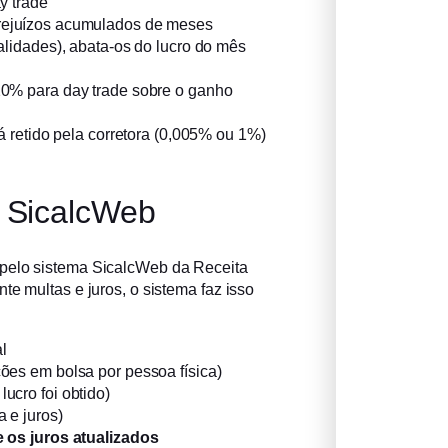
y trade
rejuízos acumulados de meses
alidades), abata-os do lucro do mês
0% para day trade sobre o ganho
já retido pela corretora (0,005% ou 1%)
 SicalcWeb
 pelo sistema SicalcWeb da Receita
te multas e juros, o sistema faz isso
l
ões em bolsa por pessoa física)
ucro foi obtido)
 e juros)
e os juros atualizados