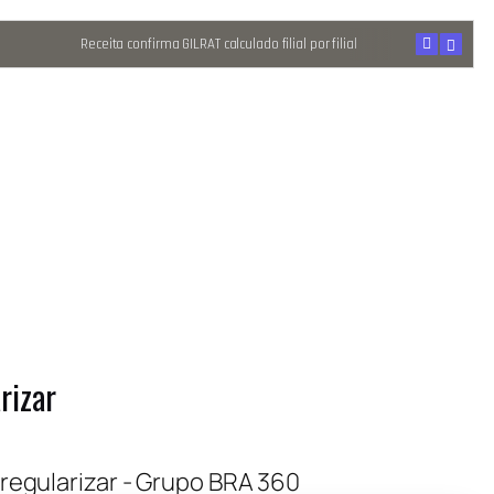
Receita confirma GILRAT calculado filial por filial
rizar