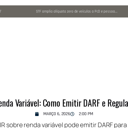
7
STF amplia alíquota zero de veículos a PcD e pessoas com TEA
enda Variável: Como Emitir DARF e Regula
MARÇO 6, 2026
2:00 PM