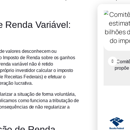
e Renda Variável:
a de valores desconhecem ou
 o Imposto de Renda sobre os ganhos
o de
Recuperação judicial
Comitê
enda variável não é retido
RF no
cresce entre micro e
propõe 
próprio investidor calcular o imposto
pequenas empresas
 Receitas Federais) e efetuar o
eração lucrativa.
rizar a situação de forma voluntária,
plicamos como funciona a tributação de
consequências de não regularizar a
ção de Renda