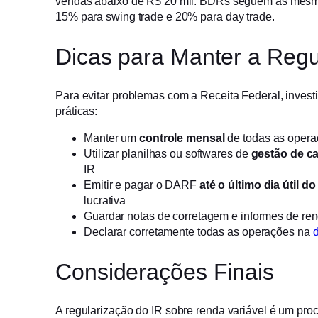
vendas abaixo de R$ 20 mil. BDRs seguem as mesma
15% para swing trade e 20% para day trade.
Dicas para Manter a Regu
Para evitar problemas com a Receita Federal, invest
práticas:
Manter um
controle mensal
de todas as opera
Utilizar planilhas ou softwares de
gestão de ca
IR
Emitir e pagar o DARF
até o último dia útil d
lucrativa
Guardar notas de corretagem e informes de re
Declarar corretamente todas as operações na
Considerações Finais
A regularização do IR sobre renda variável é um pro