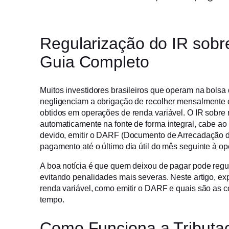
Regularização do IR sobr
Guia Completo
Muitos investidores brasileiros que operam na bols
negligenciam a obrigação de recolher mensalmente
STF e STJ julgam R$
STF julga o vot
obtidos em operações de renda variável. O IR sobre r
534,6 bi em teses
qualidade do CA
automaticamente na fonte de forma integral, cabe ao 
tributárias
dia 26
devido, emitir o DARF (Documento de Arrecadação de
pagamento até o último dia útil do mês seguinte à op
A boa notícia é que quem deixou de pagar pode regula
evitando penalidades mais severas. Neste artigo, ex
renda variável, como emitir o DARF e quais são as 
tempo.
Como Funciona a Tributa