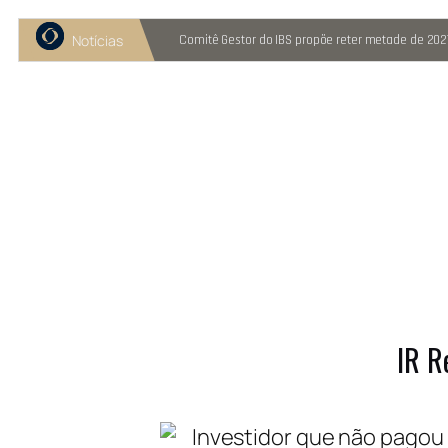
Notícias
Recuperação judicial cresce entre micro e pequenas empresas
Comitê Gestor do IBS propõe reter metade de 202
IR R