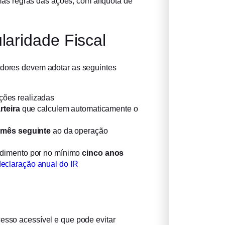
s regras das ações, com alíquota de
laridade Fiscal
idores devem adotar as seguintes
ções realizadas
rteira
que calculem automaticamente o
o mês seguinte
ao da operação
ndimento por no mínimo
cinco anos
declaração anual do IR
cesso acessível e que pode evitar