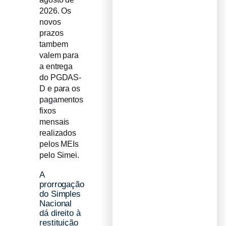
2026. Os
novos
prazos
tambem
valem para
a entrega
do PGDAS-
D e para os
pagamentos
fixos
mensais
realizados
pelos MEIs
pelo Simei.
A
prorrogação
do Simples
Nacional
dá direito à
restituição