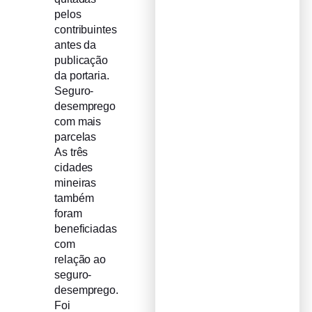
pelos
contribuintes
antes da
publicação
da portaria.
Seguro-
desemprego
com mais
parcelas
As três
cidades
mineiras
também
foram
beneficiadas
com
relação ao
seguro-
desemprego.
Foi