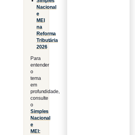
Simples
Nacional
e
MEI
na
Reforma
Tributária
2026
Para
entender
o
tema
em
profundidade,
consulte
o
Simples
Nacional
e
MEI: