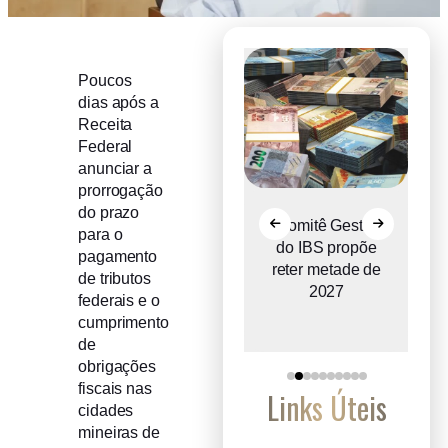
Poucos
dias após a
Receita
Federal
anunciar a
prorrogação
do prazo
Recuperação
Comitê Gestor
para o
judicial cresce
do IBS propõe
pagamento
o
entre micro e
reter metade de
de tributos
a
pequenas
2027
federais e o
empresas
cumprimento
de
obrigações
fiscais nas
Links Úteis
cidades
mineiras de