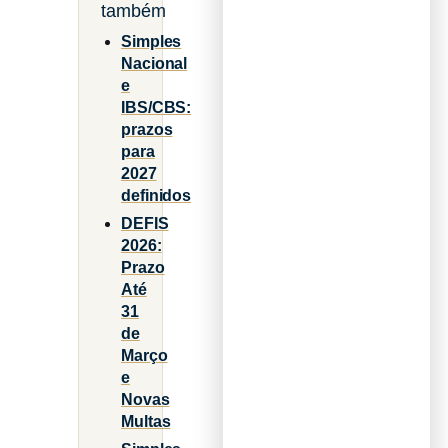
também
Simples
Nacional
e
IBS/CBS:
prazos
para
2027
definidos
DEFIS
2026:
Prazo
Até
31
de
Março
e
Novas
Multas