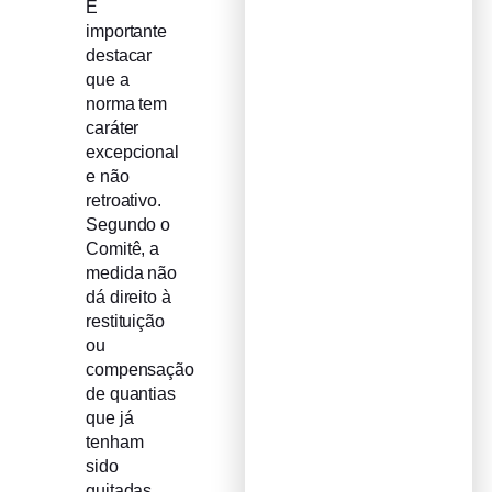
É
importante
destacar
que a
norma tem
caráter
excepcional
e não
retroativo.
Segundo o
Comitê, a
medida não
dá direito à
restituição
ou
compensação
de quantias
que já
tenham
sido
quitadas