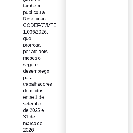
tambem
publicou a
Resolucao
CODEFAT/MTE
1.036/2026,
que
prorroga
por ate dois
meses o
seguro-
desemprego
para
trabalhadores
demitidos
entre 1 de
setembro
de 2025 e
31 de
marco de
2026