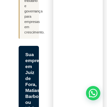
tributário
e
governança
para
empresas
em
crescimento.
Sua
empresa
em
Juiz
de
Fora,
Matias
Barbosa
ou