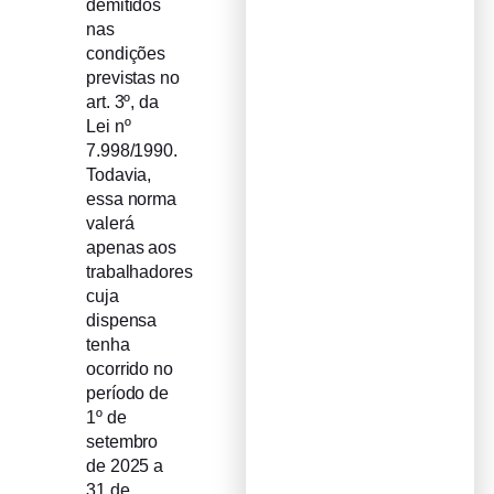
demitidos
nas
condições
previstas no
art. 3º, da
Lei nº
7.998/1990.
Todavia,
essa norma
valerá
apenas aos
trabalhadores
cuja
dispensa
tenha
ocorrido no
período de
1º de
setembro
de 2025 a
31 de