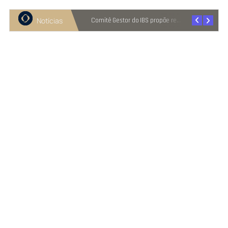
Notícias
Recuperação judicial cresce entre micro e pequenas empresas
Comitê Gestor do IBS propõe reter metade de 2027