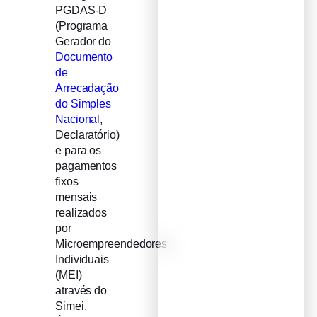
PGDAS-D
(Programa
Gerador do
Documento
de
Arrecadação
do Simples
Nacional
,
Declaratório)
e para os
pagamentos
fixos
mensais
realizados
por
Microempreendedores
Individuais
(MEI)
através do
Simei.