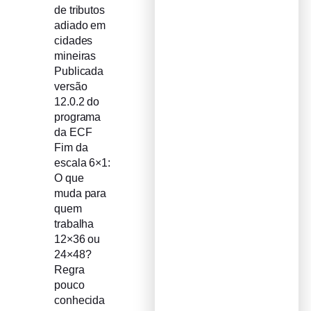
de tributos
adiado em
cidades
mineiras
Publicada
versão
12.0.2 do
programa
da ECF
Fim da
escala 6×1:
O que
muda para
quem
trabalha
12×36 ou
24×48?
Regra
pouco
conhecida