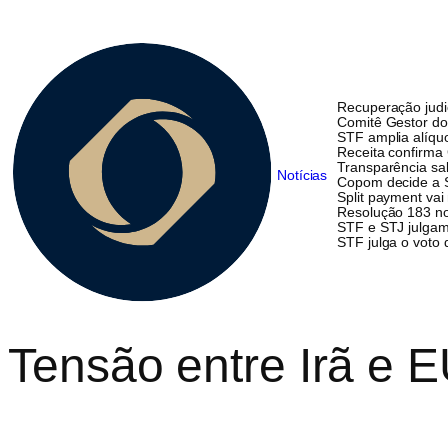
Recuperação judi
Comitê Gestor do
STF amplia alíqu
Receita confirma G
Transparência sal
Notícias
Copom decide a Se
Split payment vai
Resolução 183 no
STF e STJ julgam 
STF julga o voto
Tensão entre Irã e E