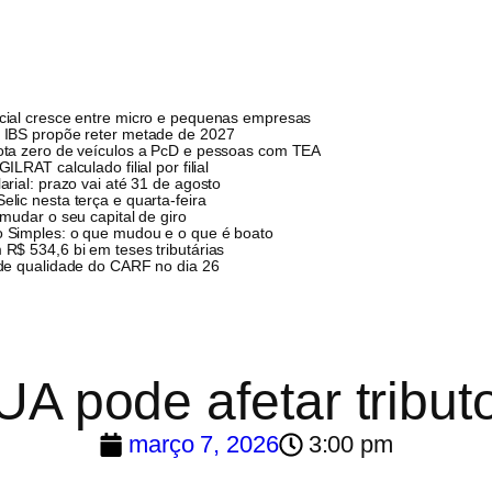
cial cresce entre micro e pequenas empresas
 IBS propõe reter metade de 2027
ota zero de veículos a PcD e pessoas com TEA
ILRAT calculado filial por filial
arial: prazo vai até 31 de agosto
lic nesta terça e quarta-feira
 mudar o seu capital de giro
 Simples: o que mudou e o que é boato
R$ 534,6 bi em teses tributárias
 de qualidade do CARF no dia 26
UA pode afetar tribut
março 7, 2026
3:00 pm