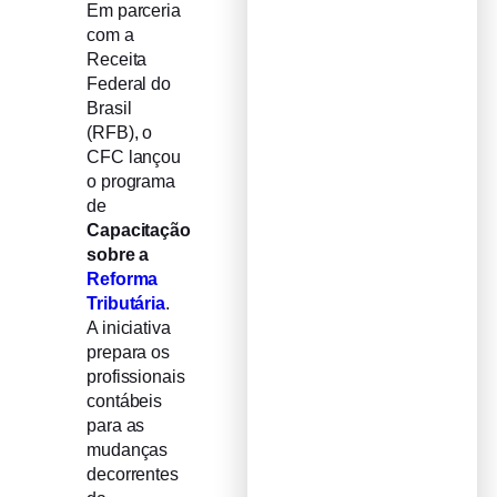
Em parceria
com a
Receita
Federal do
Brasil
(RFB), o
CFC lançou
o programa
de
Capacitação
sobre a
Reforma
Tributária
.
A iniciativa
prepara os
profissionais
contábeis
para as
mudanças
decorrentes