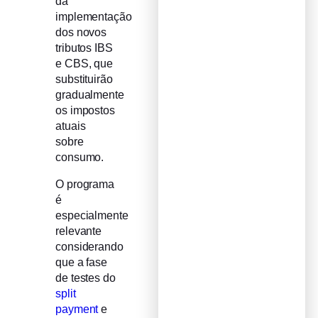
da
implementação
dos novos
tributos IBS
e CBS, que
substituirão
gradualmente
os impostos
atuais
sobre
consumo.
O programa
é
especialmente
relevante
considerando
que a fase
de testes do
split
payment
e