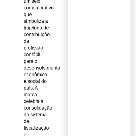
um selo
comemorativo
que
simboliza a
trajetória de
contribuição
da
profissão
contábil
para o
desenvolvimento
econômico
e social do
país. A
marca
celebra a
consolidação
do sistema
de
fiscalização
e