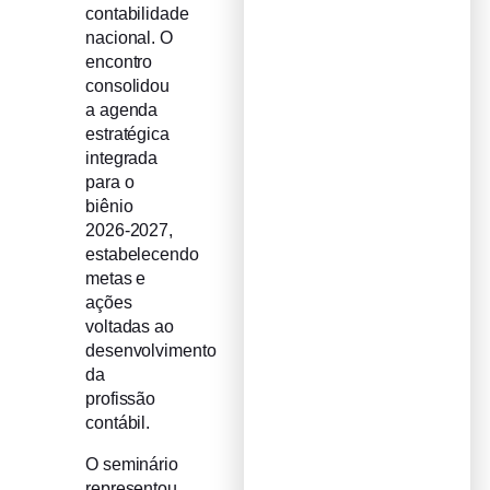
contabilidade
nacional. O
encontro
consolidou
a agenda
estratégica
integrada
para o
biênio
2026-2027,
estabelecendo
metas e
ações
voltadas ao
desenvolvimento
da
profissão
contábil.
O seminário
representou