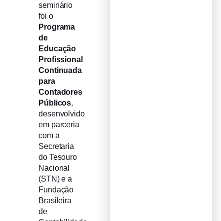
seminário
foi o
Programa
de
Educação
Profissional
Continuada
para
Contadores
Públicos
,
desenvolvido
em parceria
com a
Secretaria
do Tesouro
Nacional
(STN) e a
Fundação
Brasileira
de