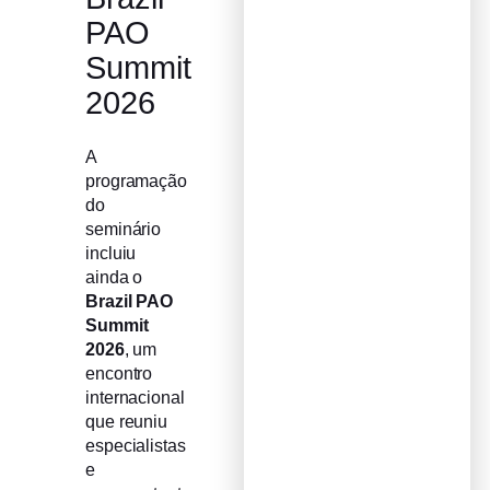
PAO
Summit
2026
A
programação
do
seminário
incluiu
ainda o
Brazil PAO
Summit
2026
, um
encontro
internacional
que reuniu
especialistas
e