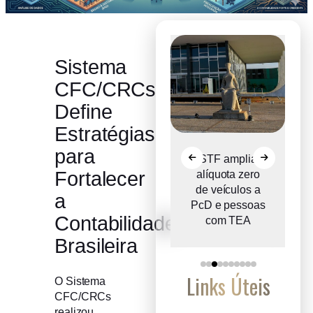
Sistema
CFC/CRCs
Define
Estratégias
para
o
Comitê Gestor
STF amplia
Fortalecer
ce
do IBS propõe
alíquota zero
e
reter metade de
de veículos a
a
2027
PcD e pessoas
Contabilidade
com TEA
Brasileira
Links Úteis
O Sistema
CFC/CRCs
realizou,