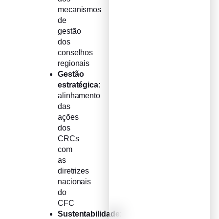
mecanismos
de
gestão
dos
conselhos
regionais
Gestão
estratégica:
alinhamento
das
ações
dos
CRCs
com
as
diretrizes
nacionais
do
CFC
Sustentabilidade: