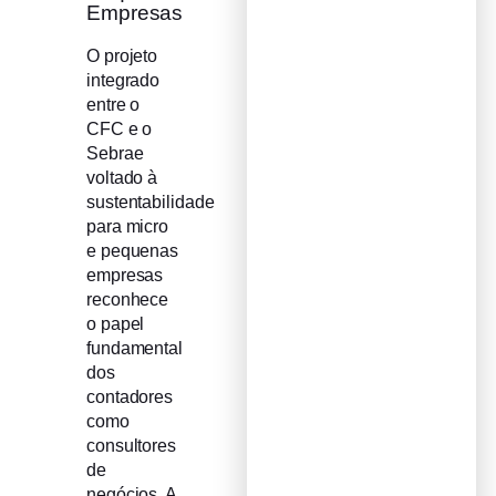
Empresas
O projeto
integrado
entre o
CFC e o
Sebrae
voltado à
sustentabilidade
para micro
e pequenas
empresas
reconhece
o papel
fundamental
dos
contadores
como
consultores
de
negócios. A