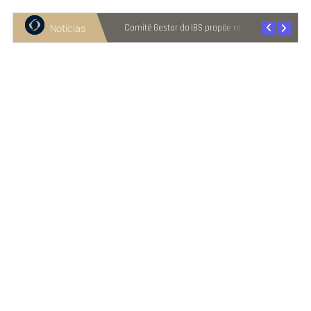
Notícias
Recuperação judicial cresce entre micro e pequenas empresas
Comitê Gestor do IBS propõe reter metade de 2027