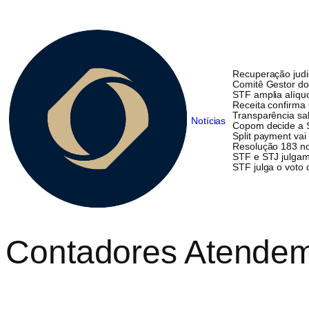
Recuperação judi
Comitê Gestor do
STF amplia alíqu
Receita confirma G
Transparência sal
Notícias
Copom decide a Se
Split payment vai
Resolução 183 no
STF e STJ julgam 
STF julga o voto
Contadores Atendem