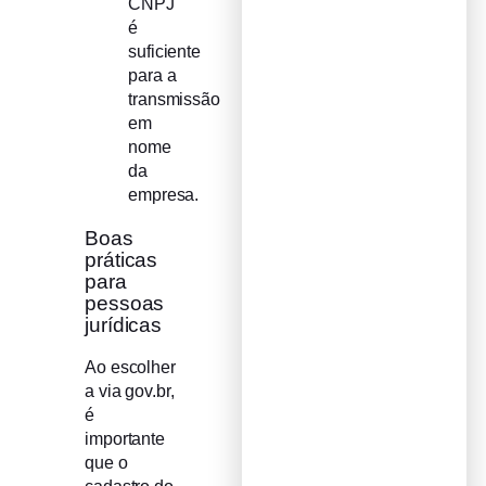
CNPJ
é
suficiente
para a
transmissão
em
nome
da
empresa.
Boas
práticas
para
pessoas
jurídicas
Ao escolher
a via gov.br,
é
importante
que o