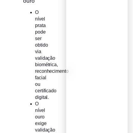
ouro
O
nível
prata
pode
ser
obtido
via
validação
biométrica,
reconhecimento
facial
ou
certificado
digital.
O
nível
ouro
exige
validação