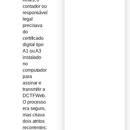
contador ou
responsável
legal
precisava
do
certificado
digital tipo
A1 ou A3
instalado
no
computador
para
assinar e
transmitir a
DCTFWeb.
O processo
era seguro,
mas criava
dois atritos
recorrentes: