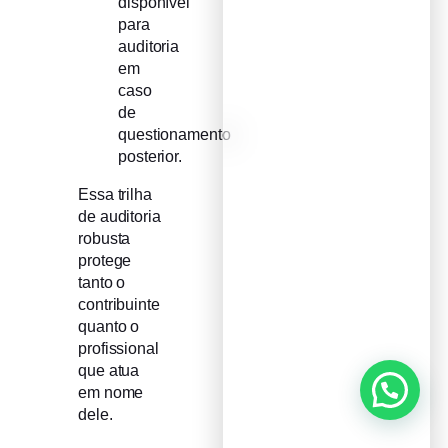
disponível
para
auditoria
em
caso
de
questionamento
posterior.
Essa trilha
de auditoria
robusta
protege
tanto o
contribuinte
quanto o
profissional
que atua
em nome
dele.