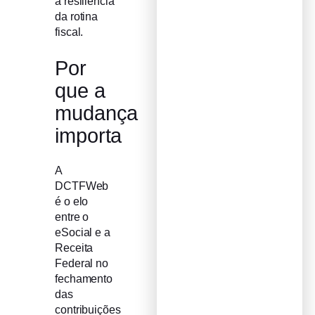
a resiliência
da rotina
fiscal.
Por
que a
mudança
importa
A
DCTFWeb
é o elo
entre o
eSocial e a
Receita
Federal no
fechamento
das
contribuições