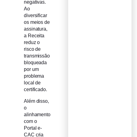
negativas.
Ao
diversificar
os meios de
assinatura,
a Receita
reduz o
risco de
transmissão
bloqueada
por um
problema
local de
certificado.
Além disso,
o
alinhamento
com o
Portal e-
CAC cria