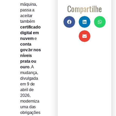
máquina,
Compartilhe
passa a
aceitar
também
certificado
digital em
nuvem
e
conta
gov.br nos
níveis
prata ou
ouro
. A
mudança,
divulgada
em 9 de
abril de
2026,
moderniza
uma das
obrigações