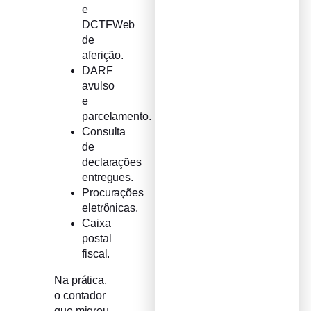
e
DCTFWeb
de
aferição.
DARF
avulso
e
parcelamento.
Consulta
de
declarações
entregues.
Procurações
eletrônicas.
Caixa
postal
fiscal.
Na prática,
o contador
que migrou