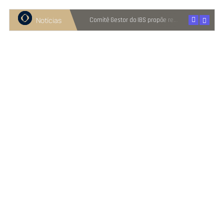
Notícias
Recuperação judicial cresce entre micro e pequenas empresas
Comitê Gestor do IBS propõe reter metade de 2027