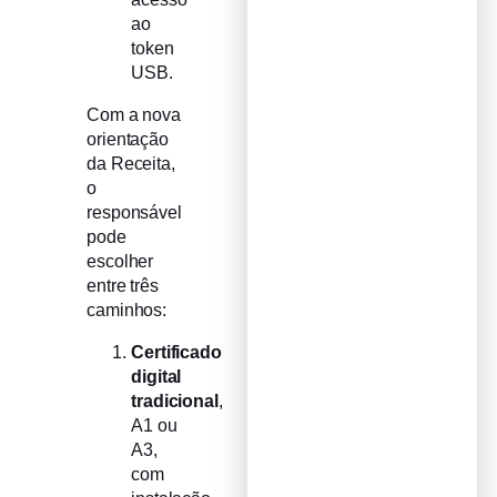
ao
token
USB.
Com a nova
orientação
da Receita,
o
responsável
pode
escolher
entre três
caminhos:
Certificado
digital
tradicional
,
A1 ou
A3,
com