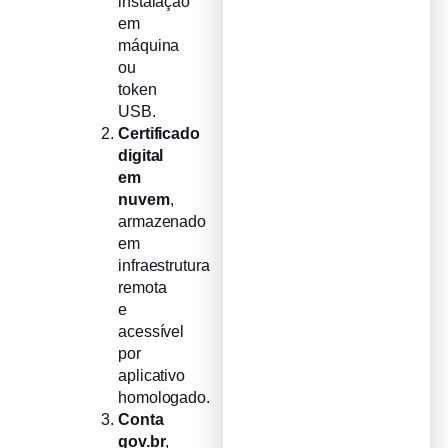
instalação
em
máquina
ou
token
USB.
Certificado
digital
em
nuvem
,
armazenado
em
infraestrutura
remota
e
acessível
por
aplicativo
homologado.
Conta
gov.br
,