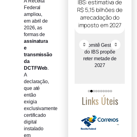
A Receita
Federal
ampliou,
em abril de
2026, as
formas de
assinatura
Recuperação
Comitê Gestor
e
judicial cresce
do IBS propõe
transmissão
o
entre micro e
reter metade de
da
a
pequenas
2027
DCTFWeb
.
empresas
A
declaração,
que até
então
Links Úteis
exigia
exclusivamente
certificado
digital
instalado
em