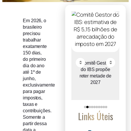
Em 2026, o
brasileiro
precisou
trabalhar
exatamente
150 dias,
do primeiro
Recuperação
Comitê Gestor
dia do ano
judicial cresce
do IBS propõe
até 1º de
o
entre micro e
reter metade de
junho,
a
pequenas
2027
exclusivamente
empresas
para pagar
impostos,
taxas e
contribuições.
Links Úteis
Somente a
partir dessa
data a