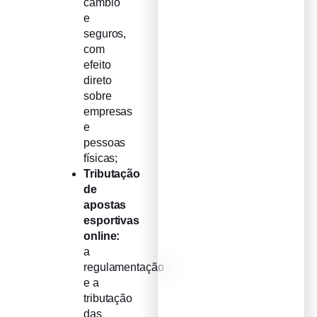
câmbio
e
seguros,
com
efeito
direto
sobre
empresas
e
pessoas
físicas;
Tributação
de
apostas
esportivas
online:
a
regulamentação
e a
tributação
das