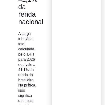
da
renda
nacional
A carga
tributária
total
calculada
pelo IBPT
para 2026
equivale a
41,1% da
renda do
brasileiro.
Na prática,
isso
significa
que mais