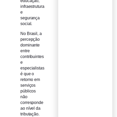
educação,
infraestrutura
e
segurança
social.
No Brasil, a
percepção
dominante
entre
contribuintes
e
especialistas
é que o
retorno em
serviços
públicos
não
corresponde
ao nível da
tributação.