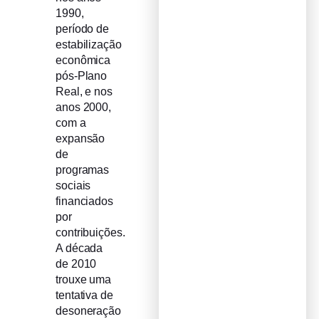
1990,
período de
estabilização
econômica
pós-Plano
Real, e nos
anos 2000,
com a
expansão
de
programas
sociais
financiados
por
contribuições.
A década
de 2010
trouxe uma
tentativa de
desoneração