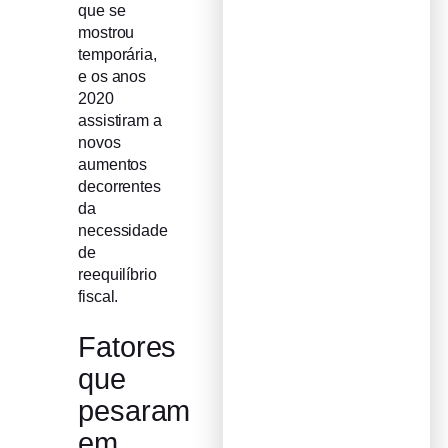
que se
mostrou
temporária,
e os anos
2020
assistiram a
novos
aumentos
decorrentes
da
necessidade
de
reequilíbrio
fiscal.
Fatores
que
pesaram
em