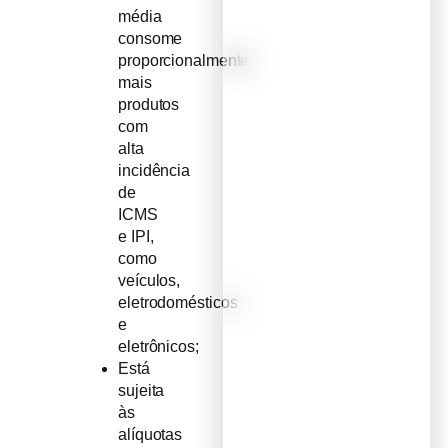
média
consome
proporcionalmente
mais
produtos
com
alta
incidência
de
ICMS
e IPI,
como
veículos,
eletrodomésticos
e
eletrônicos;
Está
sujeita
às
alíquotas