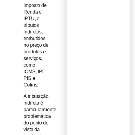
Imposto de
Renda e
IPTU, e
tributos
indiretos,
embutidos
no preço de
produtos e
serviços,
como
ICMS, IPI,
PIS e
Cofins.
A tributação
indireta é
particularmente
problemática
do ponto de
vista da