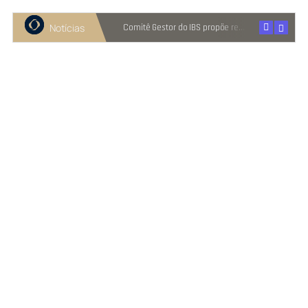
Notícias
Recuperação judicial cresce entre micro e pequenas empresas
Comitê Gestor do IBS propõe reter metade de 2027