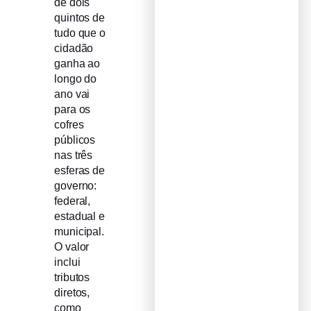
de dois
quintos de
tudo que o
cidadão
ganha ao
longo do
ano vai
para os
cofres
públicos
nas três
esferas de
governo:
federal,
estadual e
municipal.
O valor
inclui
tributos
diretos,
como