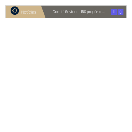
Notícias
Recuperação judicial cresce entre micro e pequenas empresas
Comitê Gestor do IBS propõe reter metade de 2027