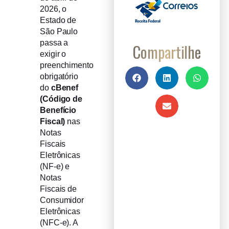
2026, o
Estado de
São Paulo
passa a
Compartilhe
exigir o
preenchimento
obrigatório
do
cBenef
(Código de
Benefício
Fiscal)
nas
Notas
Fiscais
Eletrônicas
(NF-e) e
Notas
Fiscais de
Consumidor
Eletrônicas
(NFC-e). A