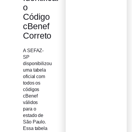
o
Código
cBenef
Correto
A SEFAZ-
SP
disponibilizou
uma tabela
oficial com
todos os
códigos
cBenef
válidos
para o
estado de
São Paulo.
Essa tabela