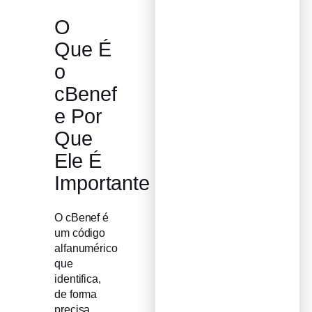
O
Que É
o
cBenef
e Por
Que
Ele É
Importante
O cBenef é
um código
alfanumérico
que
identifica,
de forma
precisa,