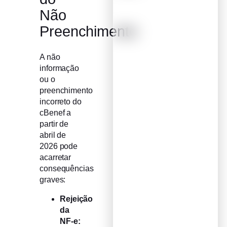
Não
Preenchimento
A não
informação
ou o
preenchimento
incorreto do
cBenef a
partir de
abril de
2026 pode
acarretar
consequências
graves:
Rejeição
da
NF-e: