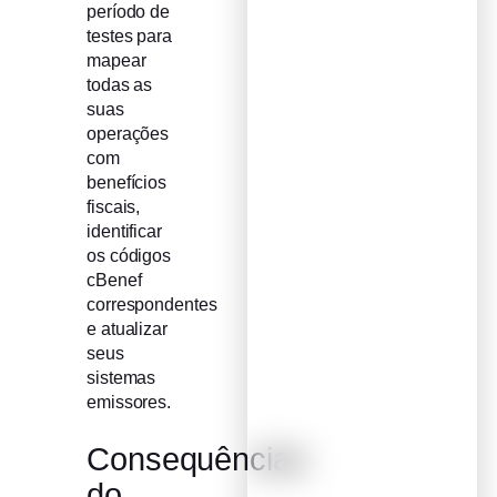
período de
testes para
mapear
todas as
suas
operações
com
benefícios
fiscais,
identificar
os códigos
cBenef
correspondentes
e atualizar
seus
sistemas
emissores.
Consequências
do