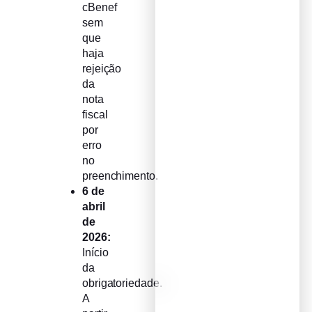
cBenef
sem
que
haja
rejeição
da
nota
fiscal
por
erro
no
preenchimento.
6 de
abril
de
2026:
Início
da
obrigatoriedade.
A