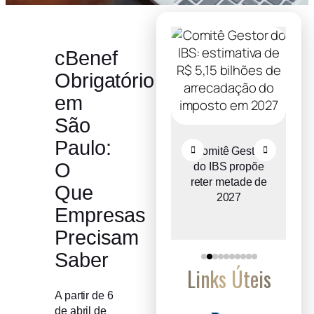
cBenef
Obrigatório
em
São
Paulo:
Recuperação
Comitê Gestor
O
judicial cresce
do IBS propõe
o
entre micro e
reter metade de
Que
a
pequenas
2027
Empresas
empresas
Precisam
Saber
Links Úteis
A partir de 6
de abril de