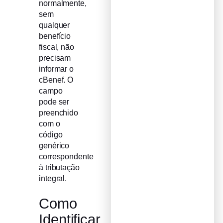
normalmente,
sem
qualquer
benefício
fiscal, não
precisam
informar o
cBenef. O
campo
pode ser
preenchido
com o
código
genérico
correspondente
à tributação
integral.
Como
Identificar