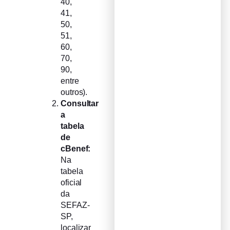
40,
41,
50,
51,
60,
70,
90,
entre
outros).
Consultar
a
tabela
de
cBenef:
Na
tabela
oficial
da
SEFAZ-
SP,
localizar