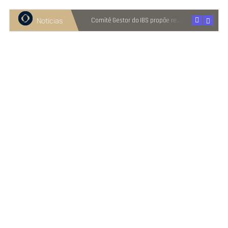
Notícias
Recuperação judicial cresce entre micro e pequenas empresas
Comitê Gestor do IBS propõe reter metade de 2027