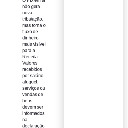
O Pix em si
não gera
nova
tributação,
mas torna o
fluxo de
dinheiro
mais visível
para a
Receita.
Valores
recebidos
por salário,
aluguel,
serviços ou
vendas de
bens
devem ser
informados
na
declaração