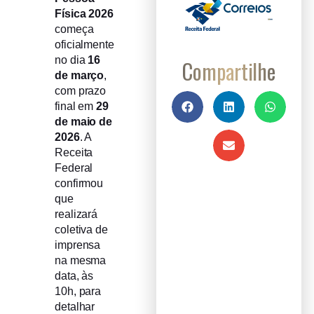
Física 2026
começa
oficialmente
no dia
16
Compartilhe
de março
,
com prazo
final em
29
de maio de
2026
. A
Receita
Federal
confirmou
que
realizará
coletiva de
imprensa
na mesma
data, às
10h, para
detalhar