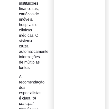
instituições
financeiras,
cartórios de
imóveis,
hospitais e
clínicas
médicas. O
sistema
cruza
automaticamente
informações
de múltiplas
fontes.
A
recomendação
dos
especialistas
é clara:
“A
principal
dica é usar