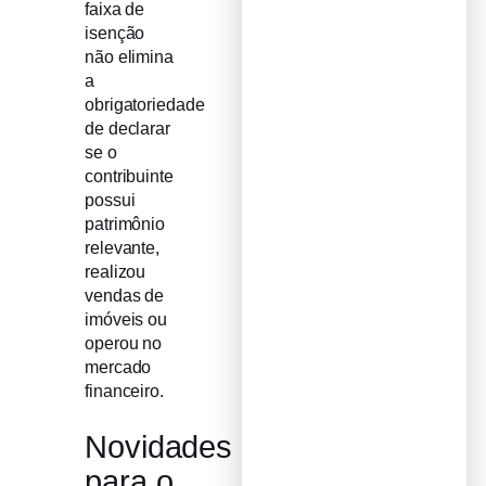
faixa de
isenção
não elimina
a
obrigatoriedade
de declarar
se o
contribuinte
possui
patrimônio
relevante,
realizou
vendas de
imóveis ou
operou no
mercado
financeiro.
Novidades
para o