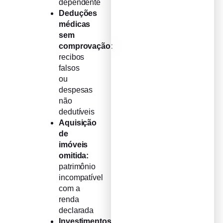
dependente
Deduções
médicas
sem
comprovação:
recibos
falsos
ou
despesas
não
dedutíveis
Aquisição
de
imóveis
omitida:
patrimônio
incompatível
com a
renda
declarada
Investimentos