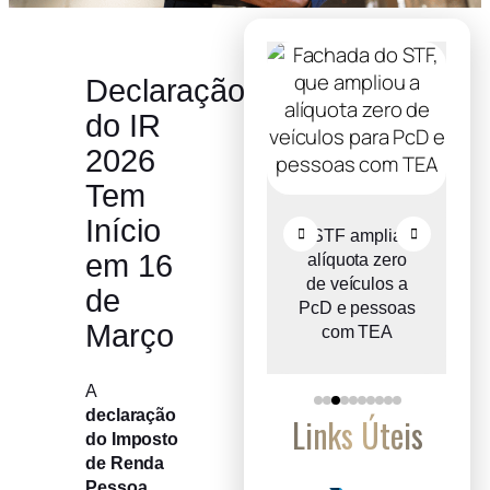
Declaração
do IR
2026
Tem
Início
o
Comitê Gestor
STF amplia
em 16
ce
do IBS propõe
alíquota zero
e
reter metade de
de veículos a
de
2027
PcD e pessoas
Março
com TEA
A
declaração
Links Úteis
do Imposto
de Renda
Pessoa