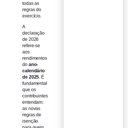
todas as
regras do
exercício.
A
declaração
de 2026
refere-se
aos
rendimentos
do
ano-
calendário
de 2025
. É
fundamental
que os
contribuintes
entendam:
as novas
regras de
isenção
para quem