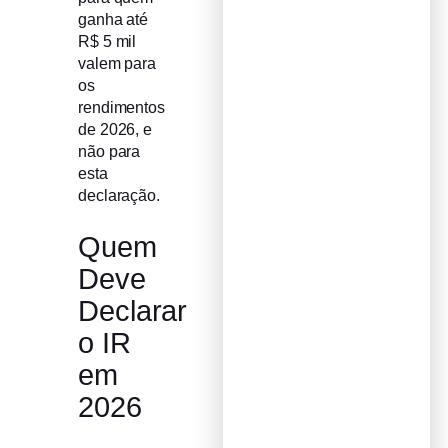
ganha até
R$ 5 mil
valem para
os
rendimentos
de 2026, e
não para
esta
declaração.
Quem
Deve
Declarar
o IR
em
2026