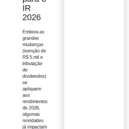
IR
2026
Embora as
grandes
mudanças
(isenção de
R$ 5 mil e
tributação
de
dividendos)
se
apliquem
aos
rendimentos
de 2026,
algumas
novidades
já impactam