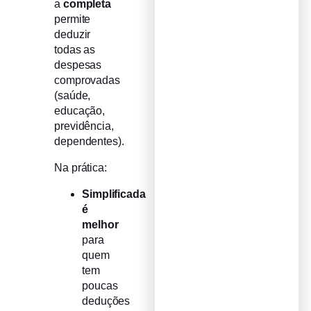
a
completa
permite
deduzir
todas as
despesas
comprovadas
(saúde,
educação,
previdência,
dependentes).
Na prática:
Simplificada
é
melhor
para
quem
tem
poucas
deduções