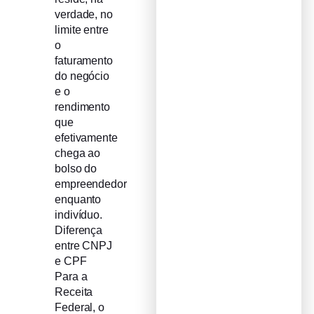
verdade, no
limite entre
o
faturamento
do negócio
e o
rendimento
que
efetivamente
chega ao
bolso do
empreendedor
enquanto
indivíduo.
Diferença
entre CNPJ
e CPF
Para a
Receita
Federal, o