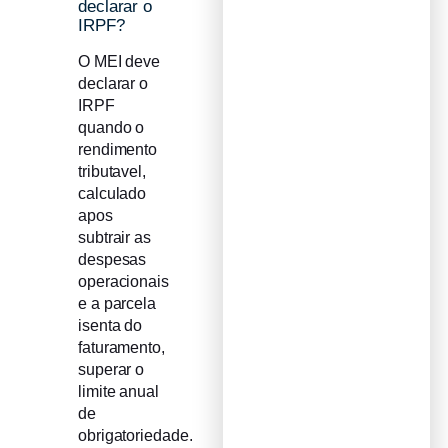
declarar o
IRPF?
O MEI deve
declarar o
IRPF
quando o
rendimento
tributavel,
calculado
apos
subtrair as
despesas
operacionais
e a parcela
isenta do
faturamento,
superar o
limite anual
de
obrigatoriedade.