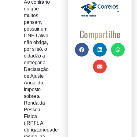
Ao contrário
do que
muitos
pensam,
possuir um
Compartilhe
CNPJ ativo
não obriga,
por si só, o
cidadão a
entregar a
Declaração
de Ajuste
Anual do
Imposto
sobre a
Renda da
Pessoa
Física
(IRPF). A
obrigatoriedade
reside, na