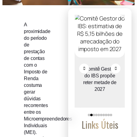
A
proximidade
do período
de
prestação
de contas
com o
Recuperação
Comitê Gestor
Imposto de
judicial cresce
do IBS propõe
Renda
o
entre micro e
reter metade de
costuma
a
pequenas
2027
gerar
empresas
dúvidas
recorrentes
entre os
Microempreendedores
Links Úteis
Individuais
(MEI).