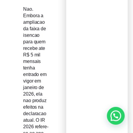
Nao.
Embora a
ampliacao
da faixa de
isencao
para quem
recebe ate
R$ 5 mil
mensais
tenha
entrado em
vigor em
janeiro de
2026, ela
nao produz
efeitos na
declaracao
atual. O IR
2026 refere-