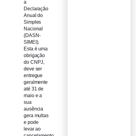
a
Declaração
Anual do
Simples
Nacional
(DASN-
SIMEI).
Esta é uma
obrigação
do CNPJ,
deve ser
entregue
geralmente
até 31 de
maio e a
sua
ausência
gera multas
e pode
levar ao
cancelamento