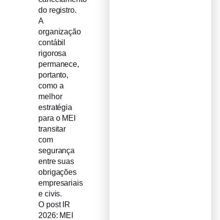
do registro.
A
organização
contábil
rigorosa
permanece,
portanto,
como a
melhor
estratégia
para o MEI
transitar
com
segurança
entre suas
obrigações
empresariais
e civis.
O post IR
2026: MEI