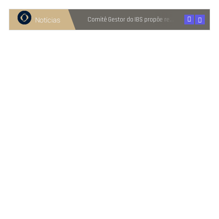
Notícias
Recuperação judicial cresce entre micro e pequenas empresas
Comitê Gestor do IBS propõe reter metade de 2027