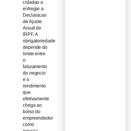
cidadao a
entregar a
Declaracao
de Ajuste
Anual do
IRPF. A
obrigatoriedade
depende do
limite entre
o
faturamento
do negocio
e o
rendimento
que
efetivamente
chega ao
bolso do
empreendedor
como
pessoa