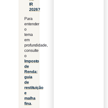
IR
2026?
Para
entender
o
tema
em
profundidade,
consulte
o
Imposto
de
Renda:
guia
de
restituição
e
malha
fina
.