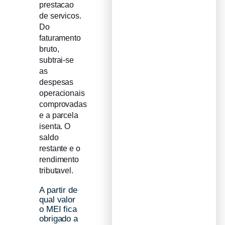
prestacao
de servicos.
Do
faturamento
bruto,
subtrai-se
as
despesas
operacionais
comprovadas
e a parcela
isenta. O
saldo
restante e o
rendimento
tributavel.
A partir de
qual valor
o MEI fica
obrigado a