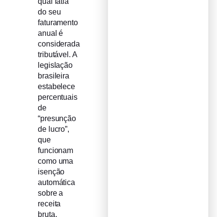
qual fatia
do seu
faturamento
anual é
considerada
tributável. A
legislação
brasileira
estabelece
percentuais
de
“presunção
de lucro”,
que
funcionam
como uma
isenção
automática
sobre a
receita
bruta,