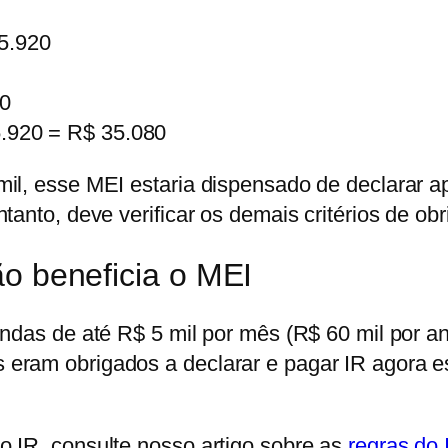
5.920
00
5.920 = R$ 35.080
mil, esse MEI estaria
dispensado
de declarar ap
anto, deve verificar os demais critérios de obr
ão beneficia o MEI
ndas de até R$ 5 mil por mês (R$ 60 mil por an
ram obrigados a declarar e pagar IR agora esta
 IR, consulte nosso artigo sobre as
regras do