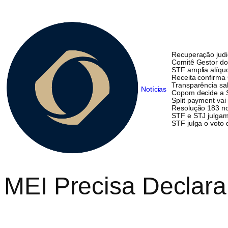
Recuperação judi
Comitê Gestor do
STF amplia alíqu
Receita confirma G
Transparência sal
Notícias
Copom decide a Se
Split payment vai
Resolução 183 no
STF e STJ julgam 
STF julga o voto
MEI Precisa Declara