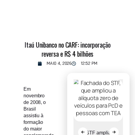
Itaú Unibanco no CARF: incorporação
reversa e R$ 4 bilhões
MAIO 4, 2026
12:52 PM
Em
novembro
de 2008, o
Brasil
assistiu à
formação
do maior
o
Comitê Gestor
STF amplia