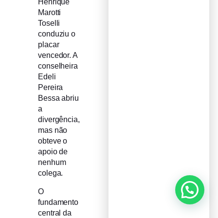
Henrique
Marotti
Toselli
conduziu o
placar
vencedor. A
conselheira
Edeli
Pereira
Bessa abriu
a
divergência,
mas não
obteve o
apoio de
nenhum
colega.
O
fundamento
central da