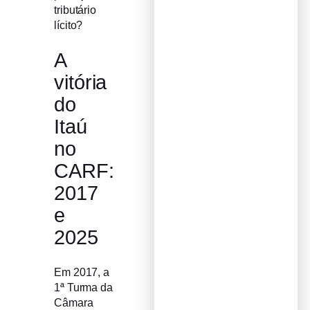
tributário
lícito?
A
vitória
do
Itaú
no
CARF:
2017
e
2025
Em 2017, a
1ª Turma da
Câmara