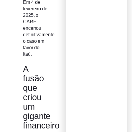
Em 4 de
fevereiro de
2025, o
CARF
encerrou
definitivamente
o caso em
favor do
Itaú.
A
fusão
que
criou
um
gigante
financeiro