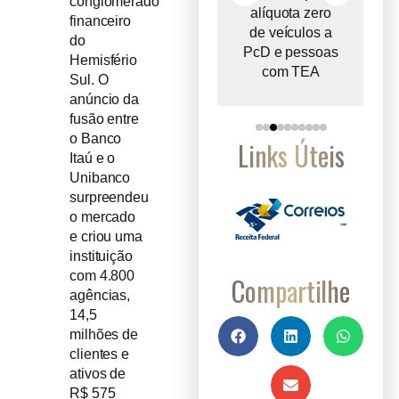
conglomerado
ce
do IBS propõe
alíquota zero
financeiro
e
reter metade de
de veículos a
do
2027
PcD e pessoas
Hemisfério
com TEA
Sul. O
anúncio da
fusão entre
o Banco
Links Úteis
Itaú e o
Unibanco
surpreendeu
o mercado
e criou uma
instituição
com 4.800
Compartilhe
agências,
14,5
milhões de
clientes e
ativos de
R$ 575