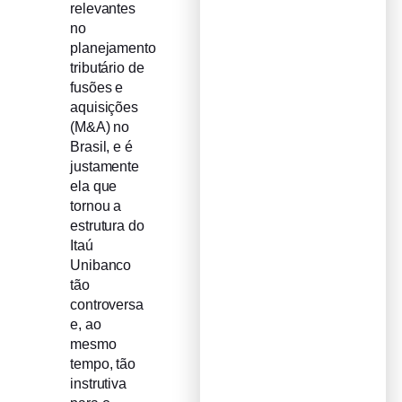
relevantes
no
planejamento
tributário de
fusões e
aquisições
(M&A) no
Brasil, e é
justamente
ela que
tornou a
estrutura do
Itaú
Unibanco
tão
controversa
e, ao
mesmo
tempo, tão
instrutiva