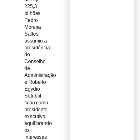
225,3
bilhões.
Pedro
Moreira
Salles
assumiu a
presidência
do
Conselho
de
Administração
e Roberto
Egydio
Setubal
ficou como
presidente-
executivo,
equilibrando
os
interesses