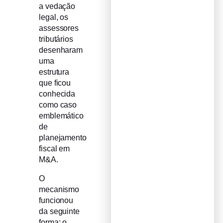
a vedação
legal, os
assessores
tributários
desenharam
uma
estrutura
que ficou
conhecida
como caso
emblemático
de
planejamento
fiscal em
M&A.
O
mecanismo
funcionou
da seguinte
forma: o