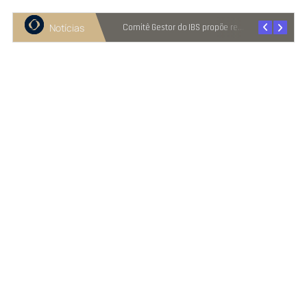
Notícias
Recuperação judicial cresce entre micro e pequenas empresas
Comitê Gestor do IBS propõe reter metade de 2027