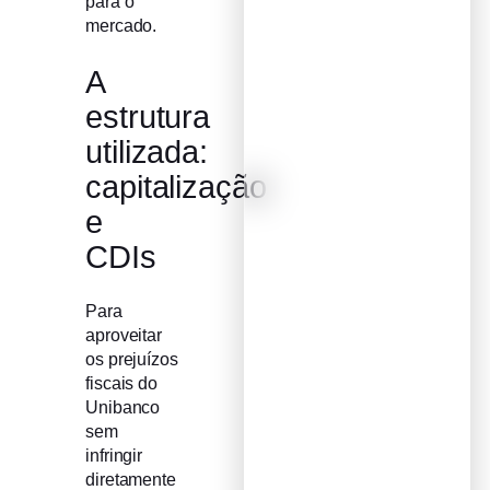
para o
mercado.
A
estrutura
utilizada:
capitalização
e
CDIs
Para
aproveitar
os prejuízos
fiscais do
Unibanco
sem
infringir
diretamente