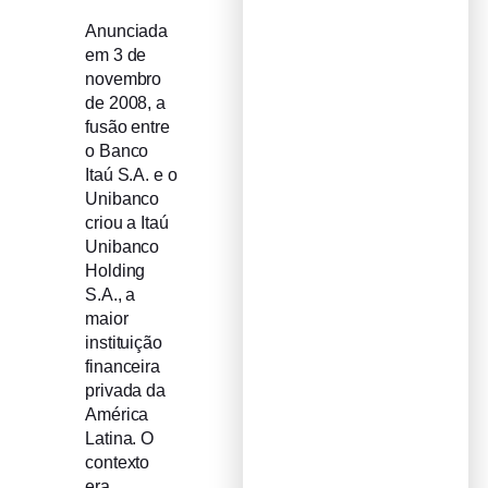
Anunciada
em 3 de
novembro
de 2008, a
fusão entre
o Banco
Itaú S.A. e o
Unibanco
criou a Itaú
Unibanco
Holding
S.A., a
maior
instituição
financeira
privada da
América
Latina. O
contexto
era