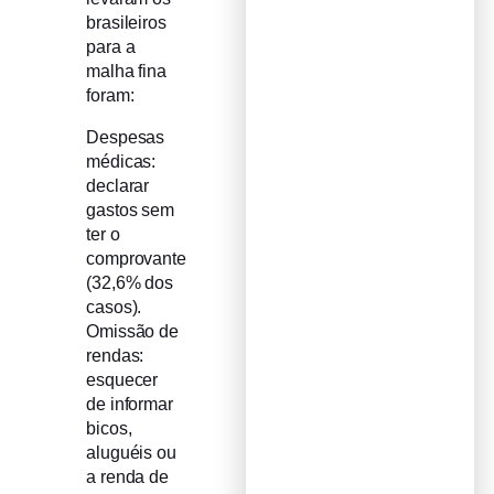
brasileiros
para a
malha fina
foram:
Despesas
médicas:
declarar
gastos sem
ter o
comprovante
(32,6% dos
casos).
Omissão de
rendas:
esquecer
de informar
bicos,
aluguéis ou
a renda de