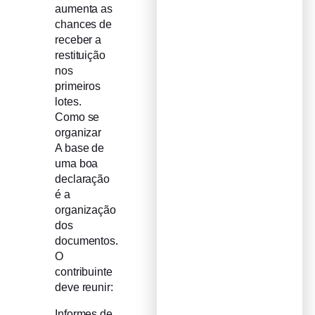
aumenta as
chances de
receber a
restituição
nos
primeiros
lotes.
Como se
organizar
A base de
uma boa
declaração
é a
organização
dos
documentos.
O
contribuinte
deve reunir:
Informes de