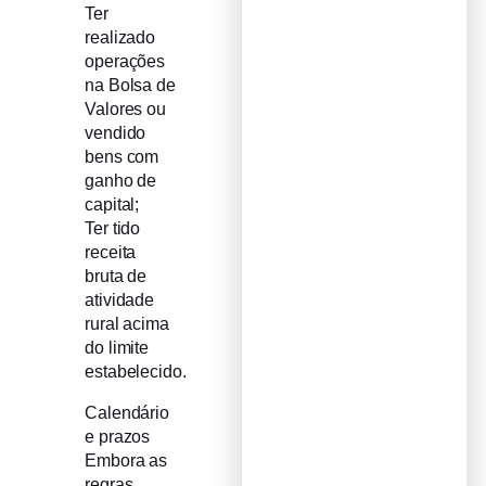
Ter
realizado
operações
na Bolsa de
Valores ou
vendido
bens com
ganho de
capital;
Ter tido
receita
bruta de
atividade
rural acima
do limite
estabelecido.
Calendário
e prazos
Embora as
regras