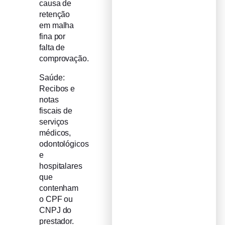
causa de
retenção
em malha
fina por
falta de
comprovação.
Saúde:
Recibos e
notas
fiscais de
serviços
médicos,
odontológicos
e
hospitalares
que
contenham
o CPF ou
CNPJ do
prestador.