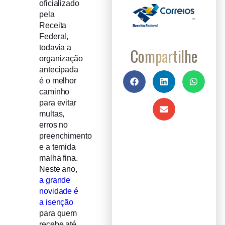
oficializado
pela
Receita
Federal,
todavia a
Compartilhe
organização
antecipada
é o melhor
caminho
para evitar
multas,
erros no
preenchimento
e a temida
malha fina.
Neste ano,
a grande
novidade é
a isenção
para quem
recebe até