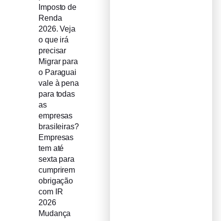
Imposto de
Renda
2026. Veja
o que irá
precisar
Migrar para
o Paraguai
vale à pena
para todas
as
empresas
brasileiras?
Empresas
tem até
sexta para
cumprirem
obrigação
com IR
2026
Mudança