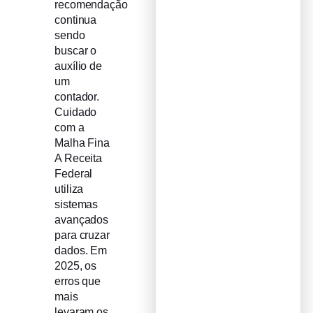
recomendação
continua
sendo
buscar o
auxílio de
um
contador.
Cuidado
com a
Malha Fina
A Receita
Federal
utiliza
sistemas
avançados
para cruzar
dados. Em
2025, os
erros que
mais
levaram os