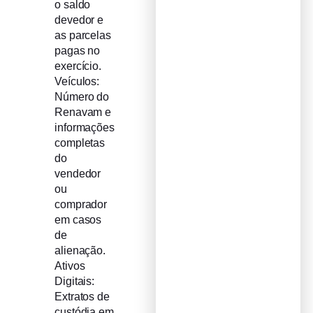
o saldo
devedor e
as parcelas
pagas no
exercício.
Veículos:
Número do
Renavam e
informações
completas
do
vendedor
ou
comprador
em casos
de
alienação.
Ativos
Digitais:
Extratos de
custódia em