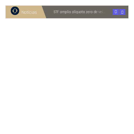
Notícias
Comitê Gestor do IBS propõe reter metade de 2027
STF amplia alíquota zero de veículos a PcD e pessoas com TEA