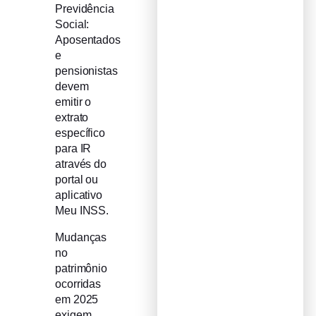
Previdência
Social:
Aposentados
e
pensionistas
devem
emitir o
extrato
específico
para IR
através do
portal ou
aplicativo
Meu INSS.
Mudanças
no
patrimônio
ocorridas
em 2025
exigem