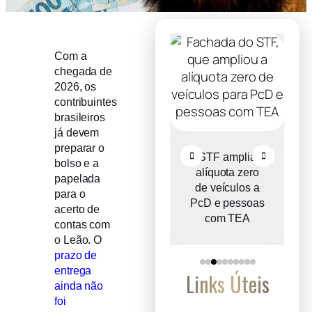
Com a
chegada de
2026, os
contribuintes
brasileiros
já devem
preparar o
o
Comitê Gestor
STF amplia
bolso e a
ce
do IBS propõe
alíquota zero
papelada
e
reter metade de
de veículos a
para o
2027
PcD e pessoas
acerto de
com TEA
contas com
o Leão. O
prazo de
entrega
Links Úteis
ainda não
foi