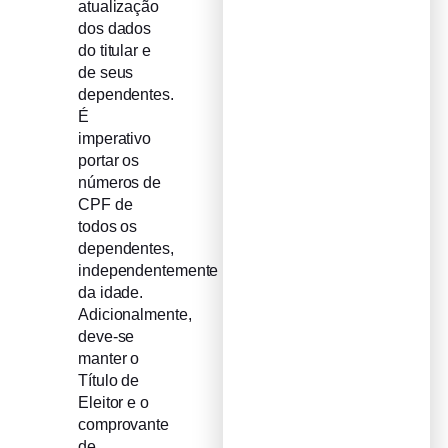
atualização
dos dados
do titular e
de seus
dependentes.
É
imperativo
portar os
números de
CPF de
todos os
dependentes,
independentemente
da idade.
Adicionalmente,
deve-se
manter o
Título de
Eleitor e o
comprovante
de