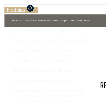
Notícias
Recuperação judicial cresce entre micro e pequenas empresas
Comitê Gestor do IBS propõe reter metade de 2027
STF amplia alíquota zero de veículos a PcD e pessoas com TEA
Receita confirma GILRAT calculado filial por filial
Transparência salarial: prazo vai até 31 de agosto
Copom decide a Selic nesta terça e quarta-feira
Split payment vai mudar o seu capital de giro
RE
Resolução 183 no Simples: o que mudou e o que é boato
STF e STJ julgam R$ 534,6 bi em teses tributárias