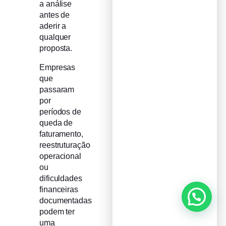
a análise
antes de
aderir a
qualquer
proposta.
Empresas
que
passaram
por
períodos de
queda de
faturamento,
reestruturação
operacional
ou
dificuldades
financeiras
documentadas
podem ter
uma