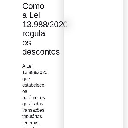
Como
a Lei
13.988/2020
regula
os
descontos
A Lei
13.988/2020,
que
estabelece
os
parâmetros
gerais das
transações
tributárias
federais,