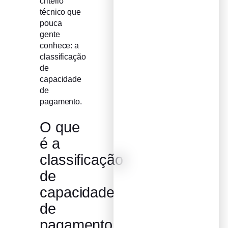
critério
técnico que
pouca
gente
conhece: a
classificação
de
capacidade
de
pagamento.
O que
é a
classificação
de
capacidade
de
pagamento