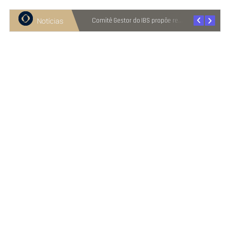
Notícias
Recuperação judicial cresce entre micro e pequenas empresas
Comitê Gestor do IBS propõe reter metade de 2027