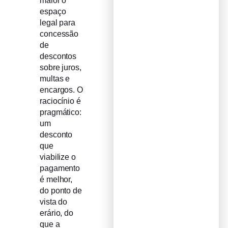
maior o
espaço
legal para
concessão
de
descontos
sobre juros,
multas e
encargos. O
raciocínio é
pragmático:
um
desconto
que
viabilize o
pagamento
é melhor,
do ponto de
vista do
erário, do
que a