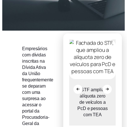
Empresários
com dívidas
inscritas na
Dívida Ativa
da União
frequentemente
se deparam
o
Comitê Gestor
STF amplia
com uma
ce
do IBS propõe
alíquota zero
surpresa ao
e
reter metade de
de veículos a
acessar o
2027
PcD e pessoas
portal da
com TEA
Procuradoria-
Geral da