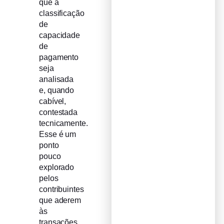
que a
classificação
de
capacidade
de
pagamento
seja
analisada
e, quando
cabível,
contestada
tecnicamente.
Esse é um
ponto
pouco
explorado
pelos
contribuintes
que aderem
às
transações