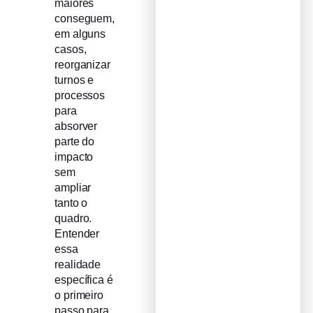
maiores
conseguem,
em alguns
casos,
reorganizar
turnos e
processos
para
absorver
parte do
impacto
sem
ampliar
tanto o
quadro.
Entender
essa
realidade
específica é
o primeiro
passo para