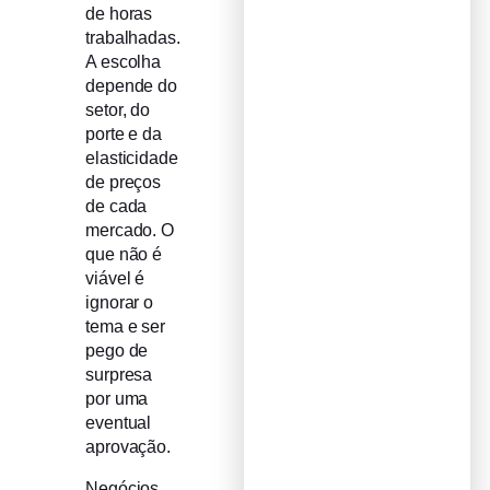
de horas
trabalhadas.
A escolha
depende do
setor, do
porte e da
elasticidade
de preços
de cada
mercado. O
que não é
viável é
ignorar o
tema e ser
pego de
surpresa
por uma
eventual
aprovação.
Negócios