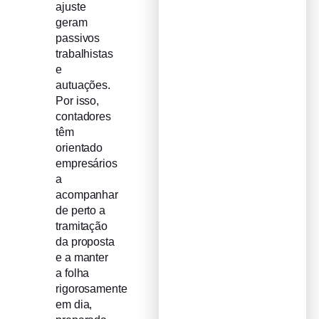
ajuste
geram
passivos
trabalhistas
e
autuações.
Por isso,
contadores
têm
orientado
empresários
a
acompanhar
de perto a
tramitação
da proposta
e a manter
a folha
rigorosamente
em dia,