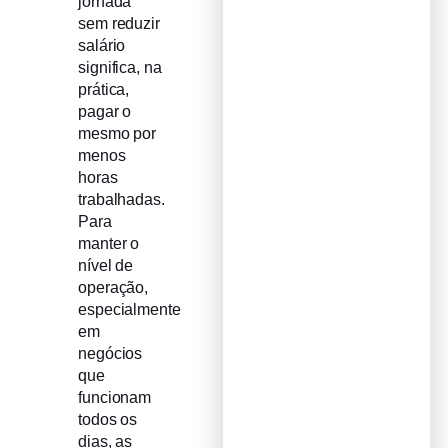
jornada
sem reduzir
salário
significa, na
prática,
pagar o
mesmo por
menos
horas
trabalhadas.
Para
manter o
nível de
operação,
especialmente
em
negócios
que
funcionam
todos os
dias, as