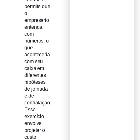
permite que
o
empresário
entenda,
com
números, o
que
aconteceria
com seu
caixa em
diferentes
hipóteses
de jornada
e de
contratação.
Esse
exercício
envolve
projetar o
custo