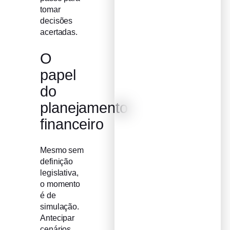
tomar
decisões
acertadas.
O
papel
do
planejamento
financeiro
Mesmo sem
definição
legislativa,
o momento
é de
simulação.
Antecipar
cenários