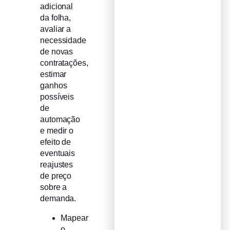
adicional
da folha,
avaliar a
necessidade
de novas
contratações,
estimar
ganhos
possíveis
de
automação
e medir o
efeito de
eventuais
reajustes
de preço
sobre a
demanda.
Mapear
o