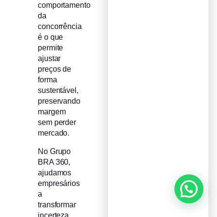
comportamento
da
concorrência
é o que
permite
ajustar
preços de
forma
sustentável,
preservando
margem
sem perder
mercado.
No Grupo
BRA 360,
ajudamos
empresários
a
transformar
incerteza