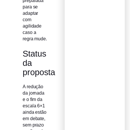
preparada
para se
adaptar
com
agilidade
caso a
regra mude.
Status
da
proposta
A redução
da jornada
e o fim da
escala 6×1
ainda estão
em debate,
sem prazo