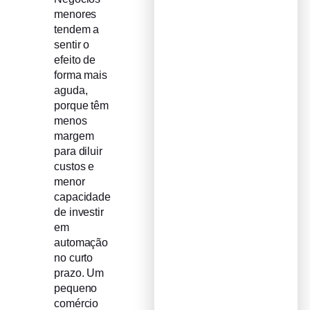
menores
tendem a
sentir o
efeito de
forma mais
aguda,
porque têm
menos
margem
para diluir
custos e
menor
capacidade
de investir
em
automação
no curto
prazo. Um
pequeno
comércio