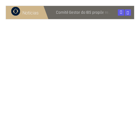
Notícias
Recuperação judicial cresce entre micro e pequenas empresas
Comitê Gestor do IBS propõe reter metade de 2027