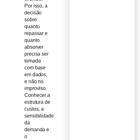
Por isso, a
decisão
sobre
quanto
repassar e
quanto
absorver
precisa ser
tomada
com base
em dados,
e não no
improviso.
Conhecer a
estrutura de
custos, a
sensibilidade
da
demanda e
o