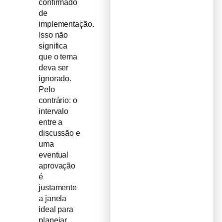
confirmado
de
implementação.
Isso não
significa
que o tema
deva ser
ignorado.
Pelo
contrário: o
intervalo
entre a
discussão e
uma
eventual
aprovação
é
justamente
a janela
ideal para
planejar.