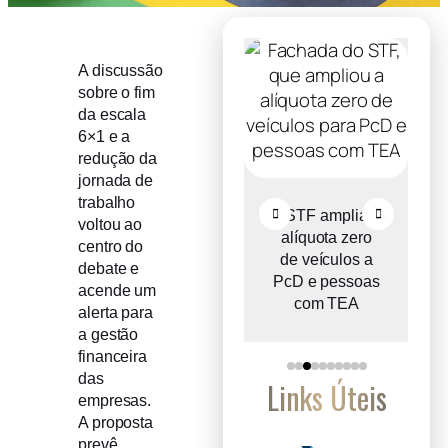
A discussão
sobre o fim
da escala
6×1 e a
redução da
jornada de
trabalho
o
Comitê Gestor
STF amplia
voltou ao
ce
do IBS propõe
alíquota zero
centro do
e
reter metade de
de veículos a
debate e
2027
PcD e pessoas
acende um
com TEA
alerta para
a gestão
financeira
das
Links Úteis
empresas.
A proposta
prevê