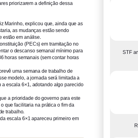
ares priorizarem a definição dessa
iz Marinho, explicou que, ainda que as
staria, as mudanças estão sendo
e estão em análise.
nstituição (PECs) em tramitação no
ntar o descanso semanal mínimo para
STF am
a 36 horas semanais (sem contar horas
 prevê uma semana de trabalho de
sse modelo, a jornada será limitada a
 a escala 6×1, adotando algo parecido
r que a prioridade do governo para este
que facilitaria na prática o fim da
de trabalho.
 da escala 6×1 apareceu primeiro em
R