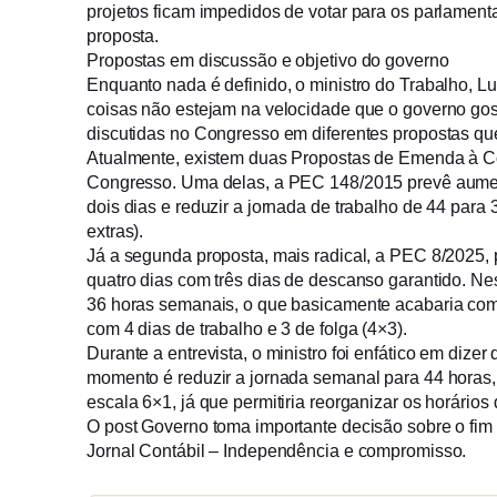
projetos ficam impedidos de votar para os parlament
proposta.
Propostas em discussão e objetivo do governo
Enquanto nada é definido, o ministro do Trabalho, Lu
coisas não estejam na velocidade que o governo go
discutidas no Congresso em diferentes propostas qu
Atualmente, existem duas Propostas de Emenda à Co
Congresso. Uma delas, a PEC 148/2015 prevê aume
dois dias e reduzir a jornada de trabalho de 44 par
extras).
Já a segunda proposta, mais radical, a PEC 8/2025,
quatro dias com três dias de descanso garantido. Ne
36 horas semanais, o que basicamente acabaria com
com 4 dias de trabalho e 3 de folga (4×3).
Durante a entrevista, o ministro foi enfático em dize
momento é reduzir a jornada semanal para 44 horas, o 
escala 6×1, já que permitiria reorganizar os horários 
O post Governo toma importante decisão sobre o fim
Jornal Contábil – Independência e compromisso.