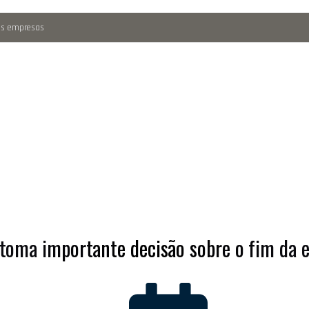
nas empresas
7
oas com TEA
é boato
toma importante decisão sobre o fim da e