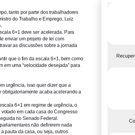
po, tanto por parte dos trabalhadores
inistro do Trabalho e Emprego, Luiz
.
escala 6×1 deve ser acelerada. Para
e enviar um projeto de lei com
ravar as discussões sobre a jornada
Recupera
antir que o fim da escala 6×1, bem como
em em uma “velocidade desejada” para
m urgência, isso quer dizer que a
e obrigatoriamente acaba acelerando a
a escala 6×1 em regime de urgência, o
er votado em cada casa do Congresso
seguida no Senado Federal.
Co
 parlamentares não definirem nada
 a pauta da casa, ou seja, outros