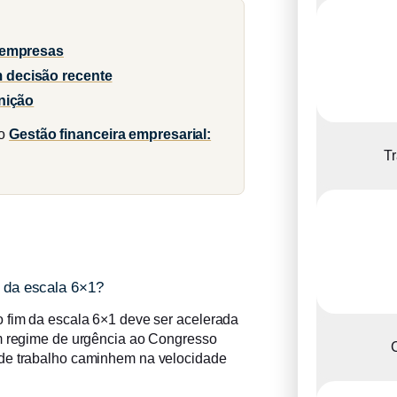
s empresas
 decisão recente
nição
 o
Gestão financeira empresarial:
Tr
m da escala 6×1?
o fim da escala 6×1 deve ser acelerada
em regime de urgência ao Congresso
C
 de trabalho caminhem na velocidade