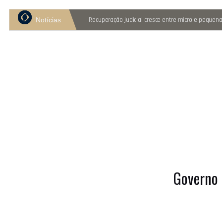
Notícias
Recuperação judicial cresce entre micro e peque
Comitê Gestor do IBS propõe reter metade de 202
STF amplia alíquota zero de veículos a PcD e pess
Receita confirma GILRAT calculado filial por filial
Transparência salarial: prazo vai até 31 de agosto
Copom decide a Selic nesta terça e quarta-feira
Split payment vai mudar o seu capital de giro
Resolução 183 no Simples: o que mudou e o que 
STF e STJ julgam R$ 534,6 bi em teses tributárias
STF julga o voto de qualidade do CARF no dia 26
Governo 