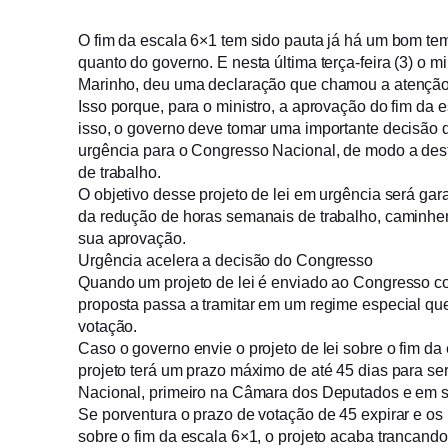
O fim da escala 6×1 tem sido pauta já há um bom tem
quanto do governo. E nesta última terça-feira (3) o m
Marinho, deu uma declaração que chamou a atenção
Isso porque, para o ministro, a aprovação do fim da 
isso, o governo deve tomar uma importante decisão d
urgência para o Congresso Nacional, de modo a dest
de trabalho.
O objetivo desse projeto de lei em urgência será gar
da redução de horas semanais de trabalho, caminh
sua aprovação.
Urgência acelera a decisão do Congresso
Quando um projeto de lei é enviado ao Congresso co
proposta passa a tramitar em um regime especial qu
votação.
Caso o governo envie o projeto de lei sobre o fim d
projeto terá um prazo máximo de até 45 dias para s
Nacional, primeiro na Câmara dos Deputados e em 
Se porventura o prazo de votação de 45 expirar e os
sobre o fim da escala 6×1, o projeto acaba trancando