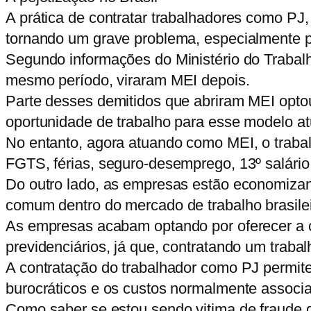
A prática de contratar trabalhadores como PJ,
tornando um grave problema, especialmente pa
Segundo informações do Ministério do Trabalh
mesmo período, viraram MEI depois.
Parte desses demitidos que abriram MEI opto
oportunidade de trabalho para esse modelo at
No entanto, agora atuando como MEI, o trabal
FGTS, férias, seguro-desemprego, 13º salário,
Do outro lado, as empresas estão economizan
comum dentro do mercado de trabalho brasilei
As empresas acabam optando por oferecer a co
previdenciários, já que, contratando um trab
A contratação do trabalhador como PJ permite
burocráticos e os custos normalmente associa
Como saber se estou sendo vitima de fraude