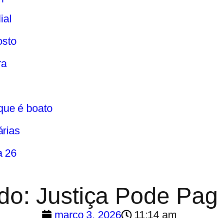
ial
osto
ra
que é boato
árias
a 26
: Justiça Pode Paga
março 3, 2026
11:14 am