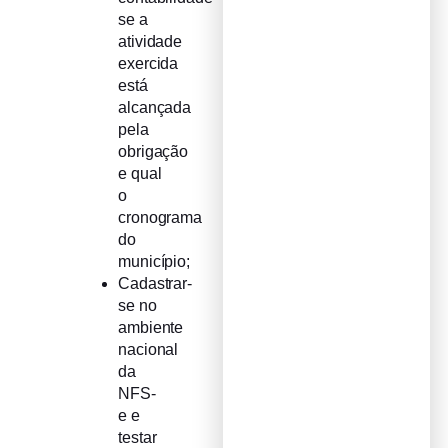
se a
atividade
exercida
está
alcançada
pela
obrigação
e qual
o
cronograma
do
município;
Cadastrar-
se no
ambiente
nacional
da
NFS-
e e
testar