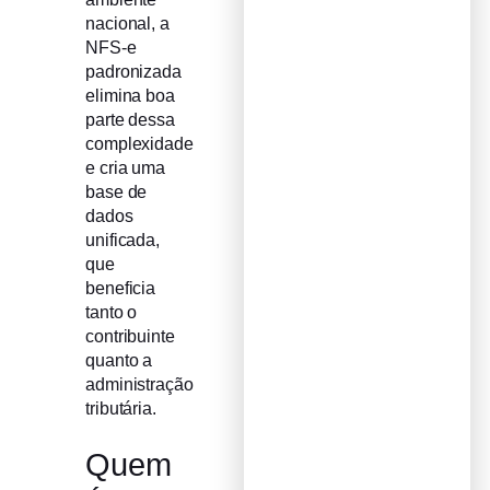
nacional, a
NFS-e
padronizada
elimina boa
parte dessa
complexidade
e cria uma
base de
dados
unificada,
que
beneficia
tanto o
contribuinte
quanto a
administração
tributária.
Quem