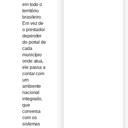
em todo o
território
brasileiro.
Em vez de
o prestador
depender
do portal de
cada
município
onde atua,
ele passa a
contar com
um
ambiente
nacional
integrado,
que
conversa
com os
sistemas