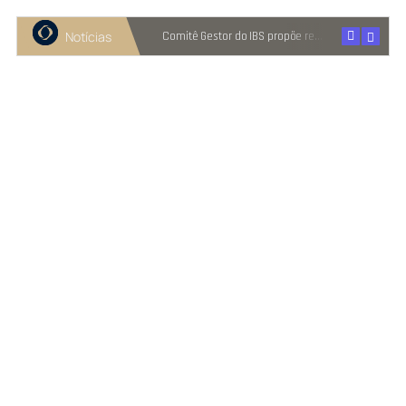
Notícias
Recuperação judicial cresce entre micro e pequenas empresas
Comitê Gestor do IBS propõe reter metade de 2027