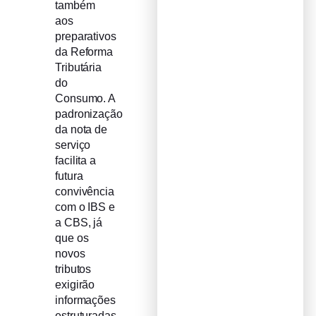
também
aos
preparativos
da Reforma
Tributária
do
Consumo. A
padronização
da nota de
serviço
facilita a
futura
convivência
com o IBS e
a CBS, já
que os
novos
tributos
exigirão
informações
estruturadas