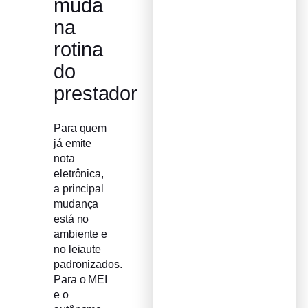
muda
na
rotina
do
prestador
Para quem
já emite
nota
eletrônica,
a principal
mudança
está no
ambiente e
no leiaute
padronizados.
Para o MEI
e o