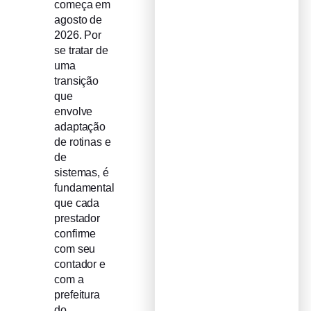
começa em
agosto de
2026. Por
se tratar de
uma
transição
que
envolve
adaptação
de rotinas e
de
sistemas, é
fundamental
que cada
prestador
confirme
com seu
contador e
com a
prefeitura
do