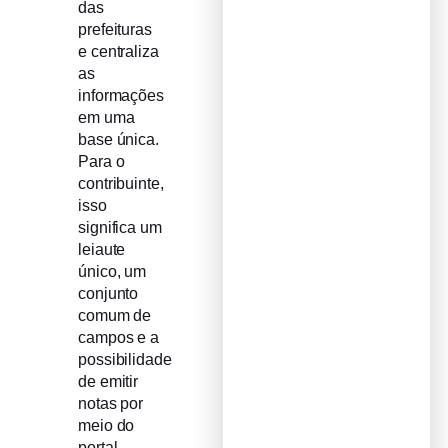
das
prefeituras
e centraliza
as
informações
em uma
base única.
Para o
contribuinte,
isso
significa um
leiaute
único, um
conjunto
comum de
campos e a
possibilidade
de emitir
notas por
meio do
portal