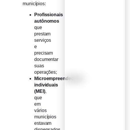
municípios:
Profissionais
autônomos
que
prestam
serviços
e
precisam
documentar
suas
operações;
Microempreendedores
individuais
(MEI)
,
que
em
vários
municípios
estavam
dispensados