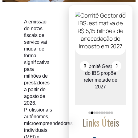
A emissão
de notas
fiscais de
serviço vai
mudar de
forma
significativa
Recuperação
Comitê Gestor
para
judicial cresce
do IBS propõe
milhões de
o
entre micro e
reter metade de
prestadores
a
pequenas
2027
a partir de
empresas
agosto de
2026.
Profissionais
autônomos,
Links Úteis
microempreendedores
individuais
(MEI) e