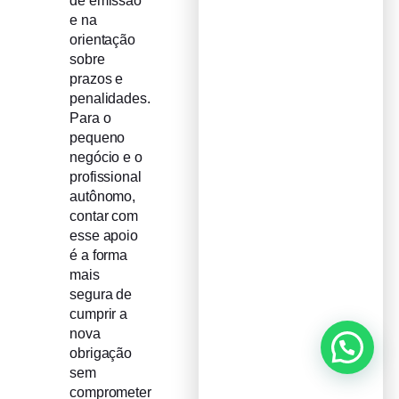
de emissão
e na
orientação
sobre
prazos e
penalidades.
Para o
pequeno
negócio e o
profissional
autônomo,
contar com
esse apoio
é a forma
mais
segura de
cumprir a
nova
obrigação
sem
comprometer