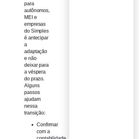
para
autônomos,
MEI e
empresas
do Simples
é antecipar
a
adaptação
e não
deixar para
a véspera
do prazo.
Alguns
passos
ajudam
nessa
transição:
Confirmar
com a
contabilidade