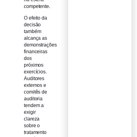
competente.
O efeito da
decisão
também
alcança as
demonstrações
financeiras
dos
próximos
exercícios.
Auditores
externos e
comitês de
auditoria
tendem a
exigir
clareza
sobre o
tratamento