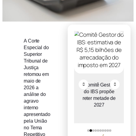
A Corte
Especial do
Superior
Tribunal de
Justiça
retomou em
maio de
Recuperação
Comitê Gestor
2026 a
judicial cresce
do IBS propõe
análise do
o
entre micro e
reter metade de
agravo
a
pequenas
2027
interno
empresas
apresentado
pela União
no Tema
Repetitivo