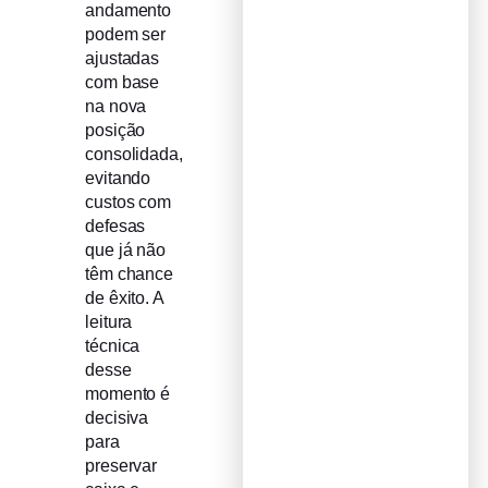
andamento
podem ser
ajustadas
com base
na nova
posição
consolidada,
evitando
custos com
defesas
que já não
têm chance
de êxito. A
leitura
técnica
desse
momento é
decisiva
para
preservar