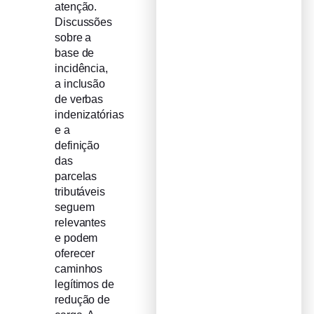
atenção.
Discussões
sobre a
base de
incidência,
a inclusão
de verbas
indenizatórias
e a
definição
das
parcelas
tributáveis
seguem
relevantes
e podem
oferecer
caminhos
legítimos de
redução de