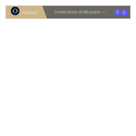
Notícias
Recuperação judicial cresce entre micro e pequenas empresas
Comitê Gestor do IBS propõe reter metade de 2027