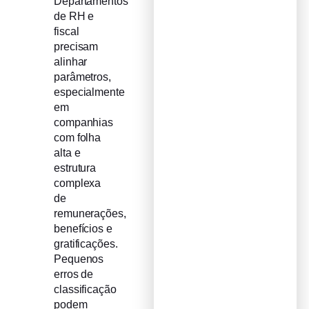
Departamentos
de RH e
fiscal
precisam
alinhar
parâmetros,
especialmente
em
companhias
com folha
alta e
estrutura
complexa
de
remunerações,
benefícios e
gratificações.
Pequenos
erros de
classificação
podem