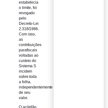
estabelecia
o limite, foi
revogado
pelo
Decreto-Lei
2.318/1986.
Com isso,
as
contribuições
parafiscais
voltadas ao
custeio do
Sistema S
incidem
sobre toda
a folha,
independentemente
de seu
valor.
O acórdão