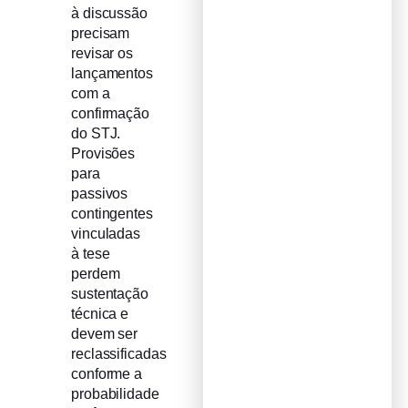
à discussão
precisam
revisar os
lançamentos
com a
confirmação
do STJ.
Provisões
para
passivos
contingentes
vinculadas
à tese
perdem
sustentação
técnica e
devem ser
reclassificadas
conforme a
probabilidade