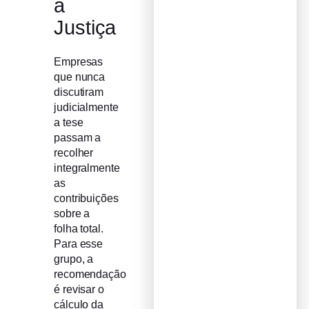
a
Justiça
Empresas
que nunca
discutiram
judicialmente
a tese
passam a
recolher
integralmente
as
contribuições
sobre a
folha total.
Para esse
grupo, a
recomendação
é revisar o
cálculo da