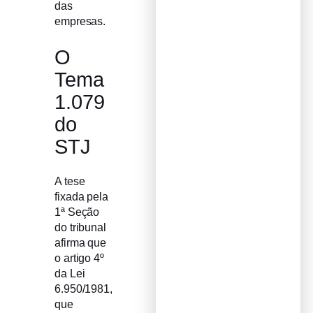
das
empresas.
O
Tema
1.079
do
STJ
A tese
fixada pela
1ª Seção
do tribunal
afirma que
o artigo 4º
da Lei
6.950/1981,
que