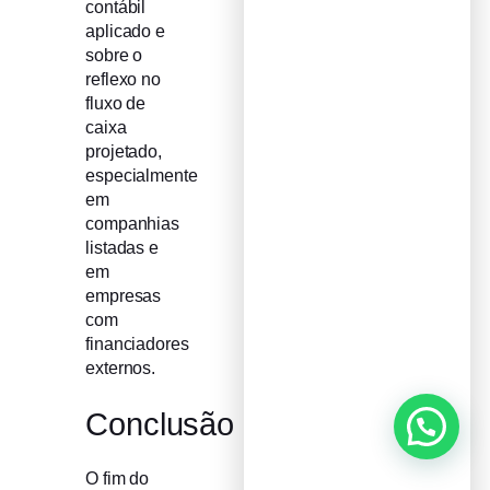
contábil
aplicado e
sobre o
reflexo no
fluxo de
caixa
projetado,
especialmente
em
companhias
listadas e
em
empresas
com
financiadores
externos.
Conclusão
O fim do