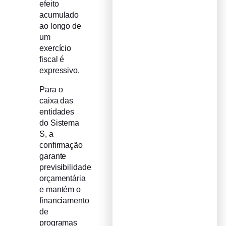
efeito
acumulado
ao longo de
um
exercício
fiscal é
expressivo.
Para o
caixa das
entidades
do Sistema
S, a
confirmação
garante
previsibilidade
orçamentária
e mantém o
financiamento
de
programas