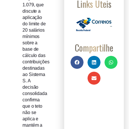
Links Úteis
1.079, que
discute a
aplicação
do limite de
20 salários
mínimos
sobre a
Compartilhe
base de
cálculo das
contribuições
destinadas
ao Sistema
S. A
decisão
consolidada
confirma
que o teto
não se
aplica e
mantém a