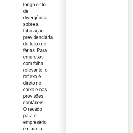
longo ciclo
de
divergência
sobre a
tributação
previdenciária
do terço de
férias. Para
empresas
com folha
relevante, o
reflexo é
direto no
caixa e nas
provisões
contábeis.
O recado
para o
empresário
é claro: a