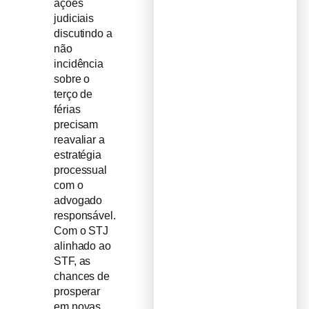
ações
judiciais
discutindo a
não
incidência
sobre o
terço de
férias
precisam
reavaliar a
estratégia
processual
com o
advogado
responsável.
Com o STJ
alinhado ao
STF, as
chances de
prosperar
em novas