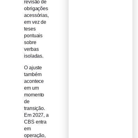
revisão de
obrigações
acessórias,
em vez de
teses
pontuais
sobre
verbas
isoladas.
O ajuste
também
acontece
em um
momento
de
transição.
Em 2027, a
CBS entra
em
operação,