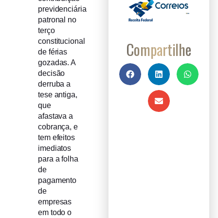
previdenciária
patronal no
terço
constitucional
Compartilhe
de férias
gozadas. A
decisão
derruba a
tese antiga,
que
afastava a
cobrança, e
tem efeitos
imediatos
para a folha
de
pagamento
de
empresas
em todo o