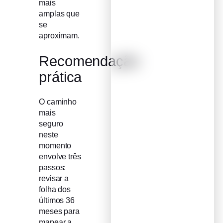
mais
amplas que
se
aproximam.
Recomendação
prática
O caminho
mais
seguro
neste
momento
envolve três
passos:
revisar a
folha dos
últimos 36
meses para
mapear a