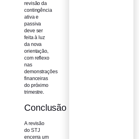
revisão da
contingência
ativa e
passiva
deve ser
feita à luz
da nova
orientação,
com reflexo
nas
demonstrações
financeiras
do próximo
trimestre.
Conclusão
A revisão
do STJ
encerra um