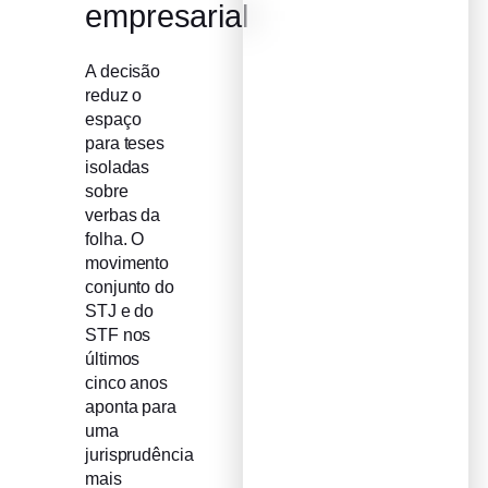
empresarial
A decisão
reduz o
espaço
para teses
isoladas
sobre
verbas da
folha. O
movimento
conjunto do
STJ e do
STF nos
últimos
cinco anos
aponta para
uma
jurisprudência
mais