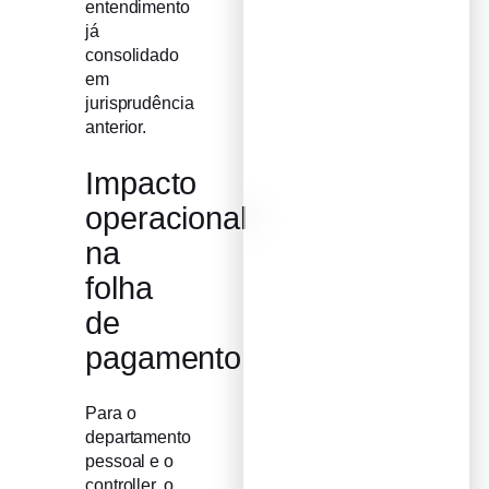
entendimento
já
consolidado
em
jurisprudência
anterior.
Impacto
operacional
na
folha
de
pagamento
Para o
departamento
pessoal e o
controller, o