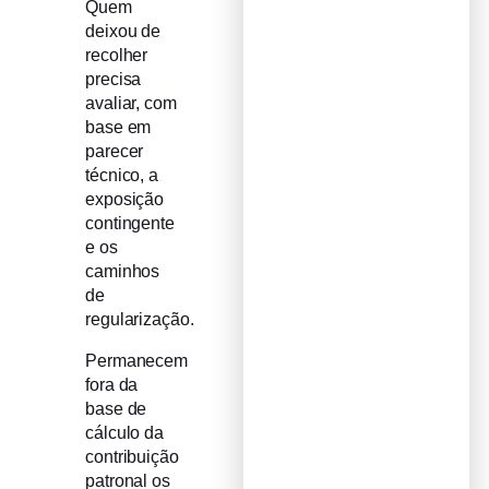
Quem
deixou de
recolher
precisa
avaliar, com
base em
parecer
técnico, a
exposição
contingente
e os
caminhos
de
regularização.
Permanecem
fora da
base de
cálculo da
contribuição
patronal os