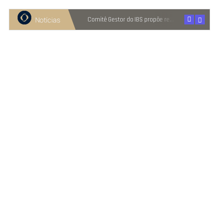
Notícias
Recuperação judicial cresce entre micro e pequenas empresas
Comitê Gestor do IBS propõe reter metade de 2027