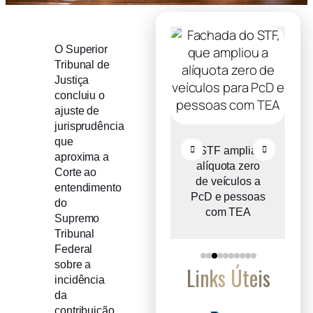
O Superior
Tribunal de
Justiça
concluiu o
ajuste de
jurisprudência
que
o
Comitê Gestor
STF amplia
aproxima a
ce
do IBS propõe
alíquota zero
Corte ao
e
reter metade de
de veículos a
entendimento
2027
PcD e pessoas
do
com TEA
Supremo
Tribunal
Federal
sobre a
Links Úteis
incidência
da
contribuição