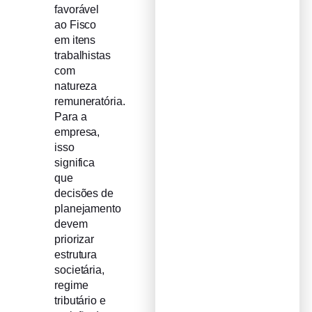
favorável
ao Fisco
em itens
trabalhistas
com
natureza
remuneratória.
Para a
empresa,
isso
significa
que
decisões de
planejamento
devem
priorizar
estrutura
societária,
regime
tributário e