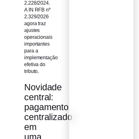
2.228/2024.
A IN RFB nº
2.329/2026
agora traz
ajustes
operacionais
importantes
para a
implementação
efetiva do
tributo.
Novidade
central:
pagamento
centralizado
em
uma