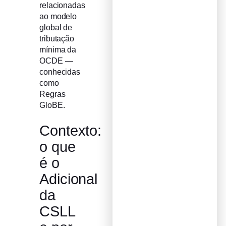
relacionadas
ao modelo
global de
tributação
mínima da
OCDE —
conhecidas
como
Regras
GloBE.
Contexto:
o que
é o
Adicional
da
CSLL