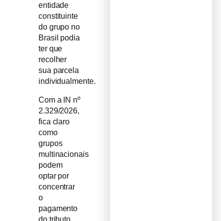
entidade
constituinte
do grupo no
Brasil podia
ter que
recolher
sua parcela
individualmente.
Com a IN nº
2.329/2026,
fica claro
como
grupos
multinacionais
podem
optar por
concentrar
o
pagamento
do tributo