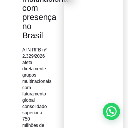
com
presença
no
Brasil
A IN RFB nº
2.329/2026
afeta
diretamente
grupos
multinacionais
com
faturamento
global
consolidado
superior a
750
milhões de