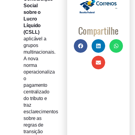
Social
sobre o
Lucro
Líquido
Compartilhe
(CSLL)
aplicável a
grupos
multinacionais.
A nova
norma
operacionaliza
o
pagamento
centralizado
do tributo e
traz
esclarecimentos
sobre as
regras de
transição