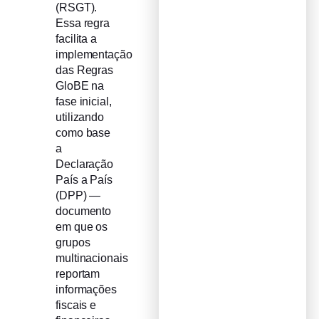
(RSGT).
Essa regra
facilita a
implementação
das Regras
GloBE na
fase inicial,
utilizando
como base
a
Declaração
País a País
(DPP) —
documento
em que os
grupos
multinacionais
reportam
informações
fiscais e