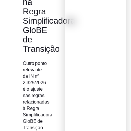
na
Regra
Simplificadora
GloBE
de
Transição
Outro ponto
relevante
da IN nº
2.329/2026
é o ajuste
nas regras
relacionadas
à Regra
Simplificadora
GloBE de
Transição