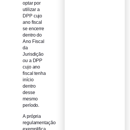
optar por
utilizar a
DPP cujo
ano fiscal
se encerre
dentro do
Ano Fiscal
da
Jurisdição
ou
a DPP
cujo ano
fiscal tenha
início
dentro
desse
mesmo
período.
A própria
regulamentação
exemplifica