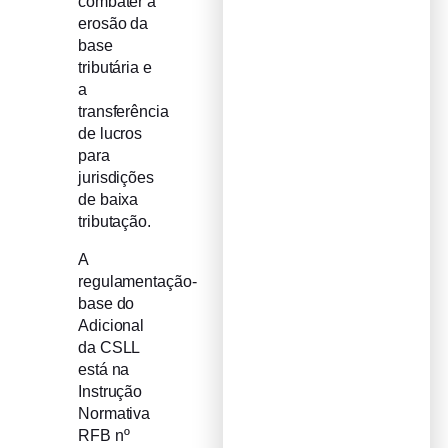
combater a
erosão da
base
tributária e
a
transferência
de lucros
para
jurisdições
de baixa
tributação.
A
regulamentação-
base do
Adicional
da CSLL
está na
Instrução
Normativa
RFB nº