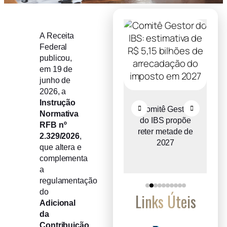
A Receita
Federal
publicou,
em 19 de
junho de
2026, a
Instrução
Recuperação
Comitê Gestor
Normativa
judicial cresce
do IBS propõe
RFB nº
o
entre micro e
reter metade de
2.329/2026
,
a
pequenas
2027
que altera e
empresas
complementa
a
regulamentação
do
Links Úteis
Adicional
da
Contribuição