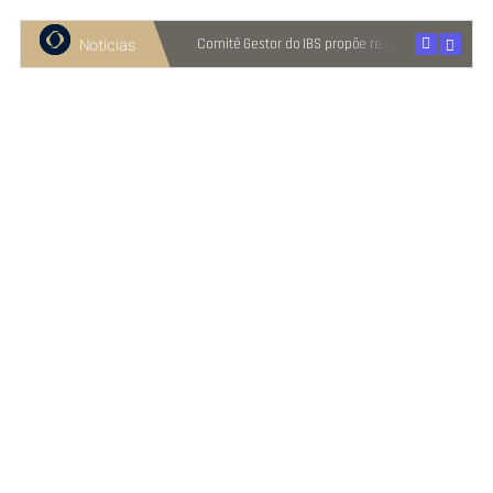
Notícias
Recuperação judicial cresce entre micro e pequenas empresas
Comitê Gestor do IBS propõe reter metade de 2027