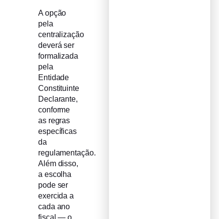
A opção
pela
centralização
deverá ser
formalizada
pela
Entidade
Constituinte
Declarante,
conforme
as regras
específicas
da
regulamentação.
Além disso,
a escolha
pode ser
exercida a
cada ano
fiscal — o