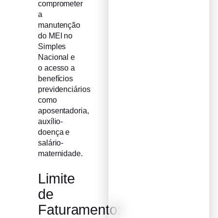
comprometer
a
manutenção
do MEI no
Simples
Nacional e
o acesso a
benefícios
previdenciários
como
aposentadoria,
auxílio-
doença e
salário-
maternidade.
Limite
de
Faturamento: