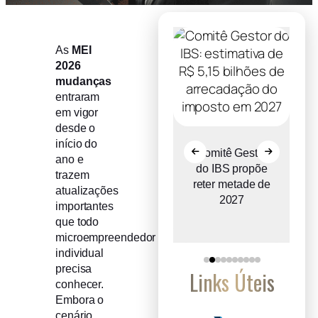
As
MEI
2026
mudanças
entraram
em vigor
desde o
início do
Recuperação
Comitê Gestor
ano e
judicial cresce
do IBS propõe
trazem
o
entre micro e
reter metade de
atualizações
a
pequenas
2027
importantes
empresas
que todo
microempreendedor
individual
precisa
Links Úteis
conhecer.
Embora o
cenário