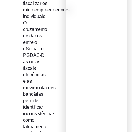
fiscalizar os
microempreendedores
individuais.
O
cruzamento
de dados
entre o
eSocial, o
PGDAS-D,
as notas
fiscais
eletrônicas
e as
movimentações
bancárias
permite
identificar
inconsistências
como
faturamento