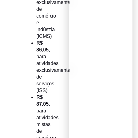
exclusivamente
de
comércio
e
indústria
(ICMS)
R$
86,05
,
para
atividades
exclusivamente
de
serviços
(ISS)
R$
87,05
,
para
atividades
mistas
de
comércio