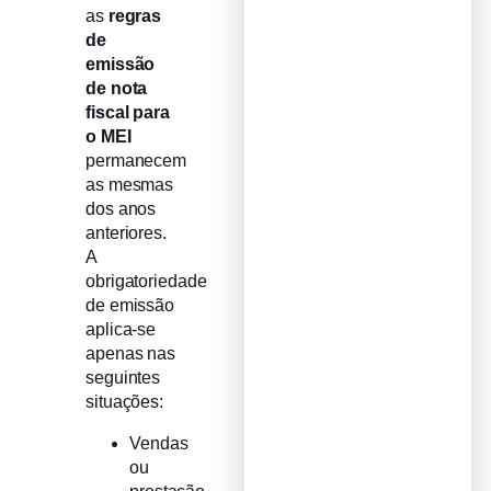
as
regras
de
emissão
de nota
fiscal para
o MEI
permanecem
as mesmas
dos anos
anteriores.
A
obrigatoriedade
de emissão
aplica-se
apenas nas
seguintes
situações:
Vendas
ou