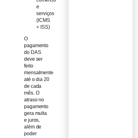
e
serviços
(ICMS
+ ISS)
O
pagamento
do DAS
deve ser
feito
mensalmente
até o dia 20
de cada
mês. O
atraso no
pagamento
gera multa
e juros,
além de
poder