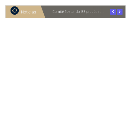
Notícias
Recuperação judicial cresce entre micro e pequenas empresas
Comitê Gestor do IBS propõe reter metade de 2027