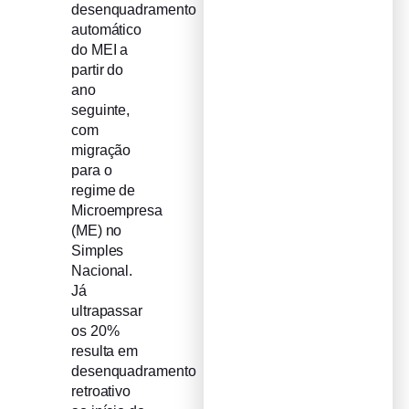
desenquadramento
automático
do MEI a
partir do
ano
seguinte,
com
migração
para o
regime de
Microempresa
(ME) no
Simples
Nacional.
Já
ultrapassar
os 20%
resulta em
desenquadramento
retroativo