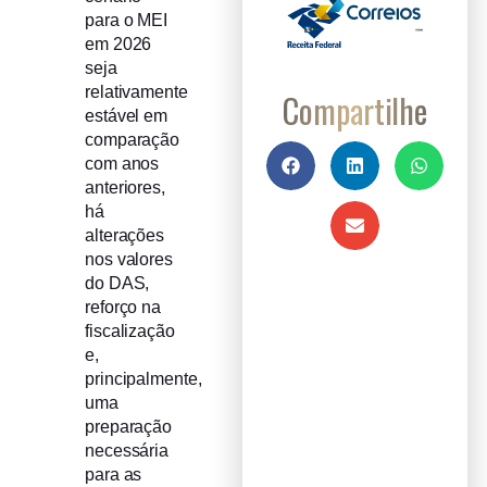
para o MEI
em 2026
seja
relativamente
Compartilhe
estável em
comparação
com anos
anteriores,
há
alterações
nos valores
do DAS,
reforço na
fiscalização
e,
principalmente,
uma
preparação
necessária
para as