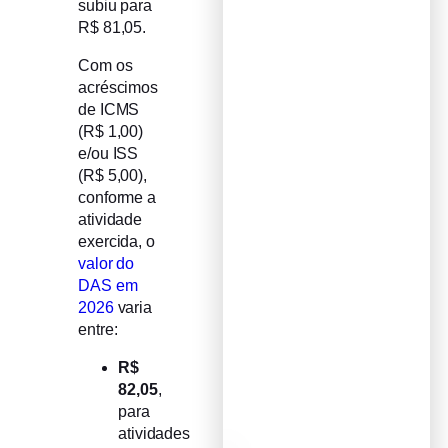
subiu para
R$ 81,05.
Com os
acréscimos
de ICMS
(R$ 1,00)
e/ou ISS
(R$ 5,00),
conforme a
atividade
exercida, o
valor do
DAS em
2026
varia
entre:
R$
82,05
,
para
atividades