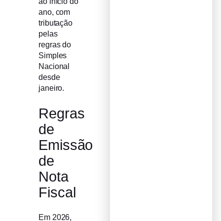
ao início do
ano, com
tributação
pelas
regras do
Simples
Nacional
desde
janeiro.
Regras
de
Emissão
de
Nota
Fiscal
Em 2026,