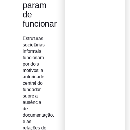
param
de
funcionar
Estruturas
societárias
informais
funcionam
por dois
motivos: a
autoridade
central do
fundador
supre a
ausência
de
documentação,
e as
relações de