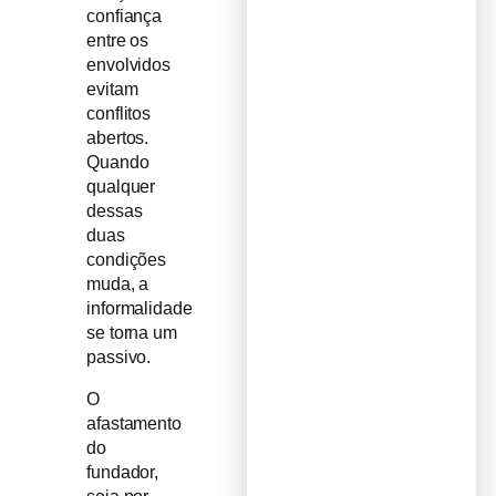
confiança
entre os
envolvidos
evitam
conflitos
abertos.
Quando
qualquer
dessas
duas
condições
muda, a
informalidade
se torna um
passivo.
O
afastamento
do
fundador,