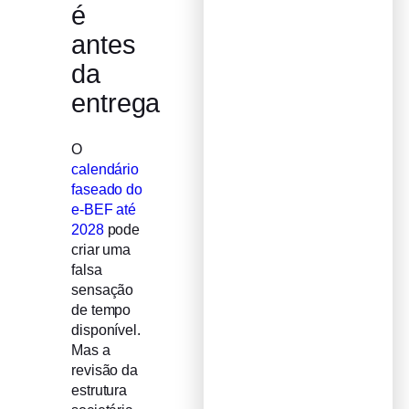
é
antes
da
entrega
O
calendário
faseado do
e-BEF até
2028
pode
criar uma
falsa
sensação
de tempo
disponível.
Mas a
revisão da
estrutura