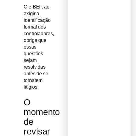
O e-BEF, ao
exigir a
identificação
formal dos
controladores,
obriga que
essas
questões
sejam
resolvidas
antes de se
tornarem
litígios.
O
momento
de
revisar