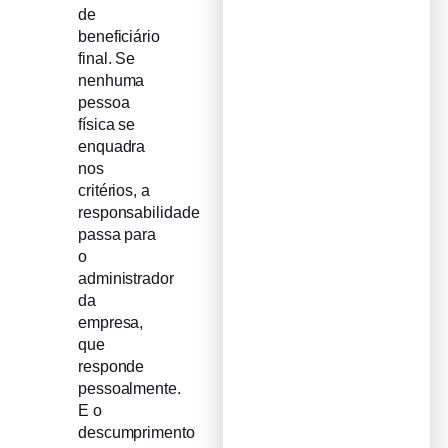
de
beneficiário
final. Se
nenhuma
pessoa
física se
enquadra
nos
critérios, a
responsabilidade
passa para
o
administrador
da
empresa,
que
responde
pessoalmente.
E o
descumprimento