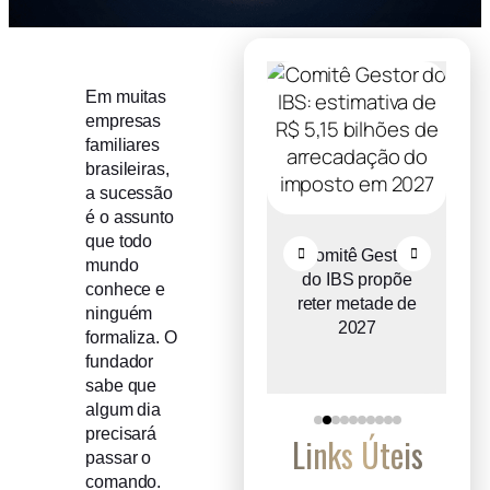
Em muitas
empresas
familiares
brasileiras,
a sucessão
é o assunto
que todo
Recuperação
Comitê Gestor
mundo
judicial cresce
do IBS propõe
conhece e
o
entre micro e
reter metade de
ninguém
a
pequenas
2027
formaliza. O
empresas
fundador
sabe que
algum dia
precisará
Links Úteis
passar o
comando.