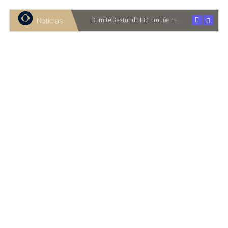
Notícias
Recuperação judicial cresce entre micro e pequenas empresas
Comitê Gestor do IBS propõe reter metade de 2027