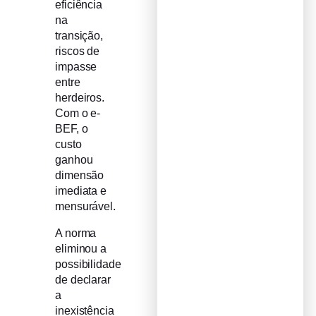
eficiência
na
transição,
riscos de
impasse
entre
herdeiros.
Com o e-
BEF, o
custo
ganhou
dimensão
imediata e
mensurável.
A norma
eliminou a
possibilidade
de declarar
a
inexistência