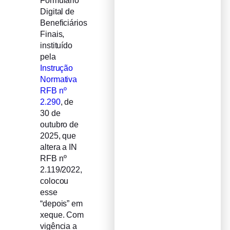
Formulário
Digital de
Beneficiários
Finais,
instituído
pela
Instrução
Normativa
RFB nº
2.290
, de
30 de
outubro de
2025, que
altera a IN
RFB nº
2.119/2022,
colocou
esse
“depois” em
xeque. Com
vigência a