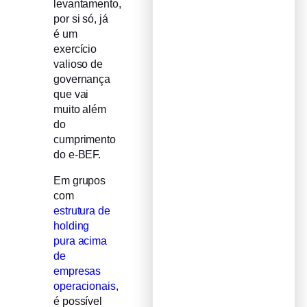
levantamento,
por si só, já
é um
exercício
valioso de
governança
que vai
muito além
do
cumprimento
do e-BEF.
Em grupos
com
estrutura de
holding
pura acima
de
empresas
operacionais
,
é possível