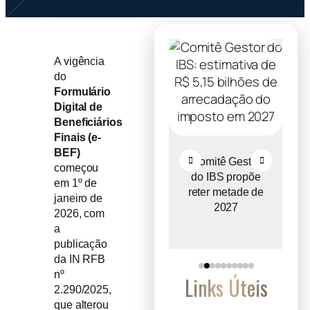
A vigência
do
Formulário
Digital de
Beneficiários
Finais (e-
BEF)
Recuperação
Comitê Gestor
começou
judicial cresce
do IBS propõe
em 1º de
o
entre micro e
reter metade de
janeiro de
a
pequenas
2027
2026, com
empresas
a
publicação
da IN RFB
nº
Links Úteis
2.290/2025,
que alterou