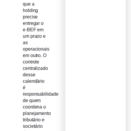
que a
holding
precise
entregar o
e-BEF em
um prazo e
as
operacionais
em outro. O
controle
centralizado
desse
calendário
é
responsabilidade
de quem
coordena o
planejamento
tributário e
societário