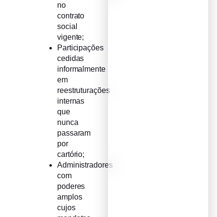
no
contrato
social
vigente;
Participações
cedidas
informalmente
em
reestruturações
internas
que
nunca
passaram
por
cartório;
Administradores
com
poderes
amplos
cujos