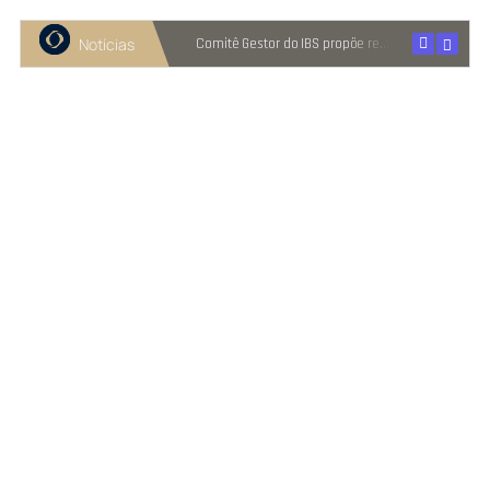
Notícias
Recuperação judicial cresce entre micro e pequenas empresas
Comitê Gestor do IBS propõe reter metade de 2027