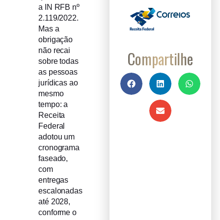
a IN RFB nº
2.119/2022.
Mas a
obrigação
não recai
Compartilhe
sobre todas
as pessoas
jurídicas ao
mesmo
tempo: a
Receita
Federal
adotou um
cronograma
faseado,
com
entregas
escalonadas
até 2028,
conforme o