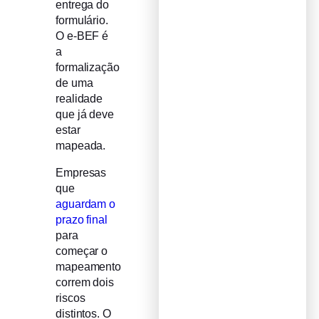
entrega do
formulário.
O e-BEF é
a
formalização
de uma
realidade
que já deve
estar
mapeada.
Empresas
que
aguardam o
prazo final
para
começar o
mapeamento
correm dois
riscos
distintos. O