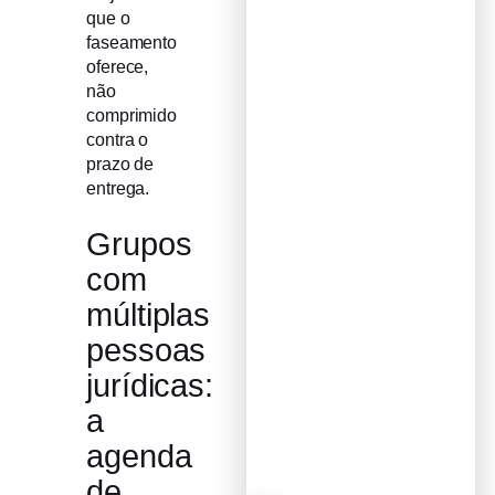
que o
faseamento
oferece,
não
comprimido
contra o
prazo de
entrega.
Grupos
com
múltiplas
pessoas
jurídicas:
a
agenda
de