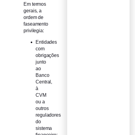
Em termos
gerais, a
ordem de
faseamento
privilegia:
Entidades
com
obrigações
junto
ao
Banco
Central,
à
CVM
ou a
outros
reguladores
do
sistema
financeiro;