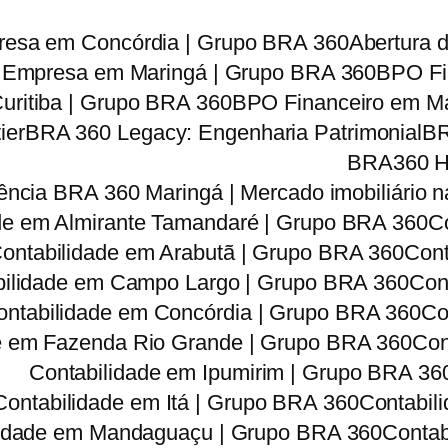
resa em Concórdia | Grupo BRA 360
Abertura 
e Empresa em Maringá | Grupo BRA 360
BPO Fi
uritiba | Grupo BRA 360
BPO Financeiro em Ma
ier
BRA 360 Legacy: Engenharia Patrimonial
BR
BRA360 Hor
ncia BRA 360 Maringá | Mercado imobiliário na
de em Almirante Tamandaré | Grupo BRA 360
C
ontabilidade em Arabutã | Grupo BRA 360
Cont
bilidade em Campo Largo | Grupo BRA 360
Con
ontabilidade em Concórdia | Grupo BRA 360
Co
e em Fazenda Rio Grande | Grupo BRA 360
Con
Contabilidade em Ipumirim | Grupo BRA 36
Contabilidade em Itá | Grupo BRA 360
Contabil
lidade em Mandaguaçu | Grupo BRA 360
Contab